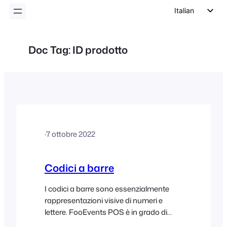
Italian
English
German
Doc Tag:
ID prodotto
Dutch
Spanish
Portuguese
French
Polish
·
7 ottobre 2022
Czech
Greek
Codici a barre
I codici a barre sono essenzialmente
rappresentazioni visive di numeri e
lettere. FooEvents POS è in grado di
leggere la maggior parte dei formati di