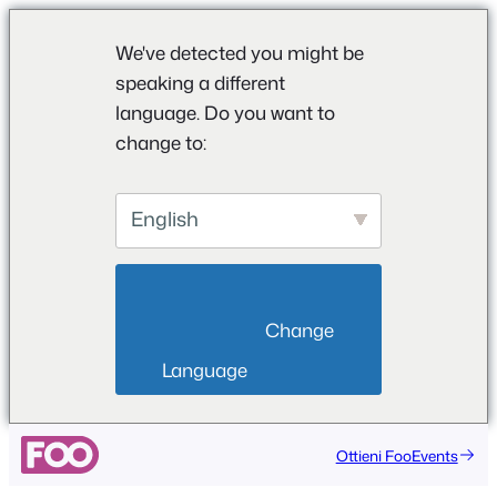
We've detected you might be
speaking a different
language. Do you want to
change to:
English
                        Change 
Language                    
Vai
Ottieni FooEvents
al
contenuto