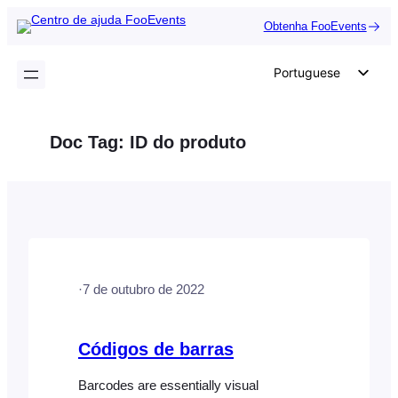
Saltar
Obtenha FooEvents
para
o
Portuguese
conteúdo
English
German
Doc Tag:
ID do produto
Dutch
Spanish
Italian
French
Polish
·
7 de outubro de 2022
Czech
Greek
Códigos de barras
Barcodes are essentially visual