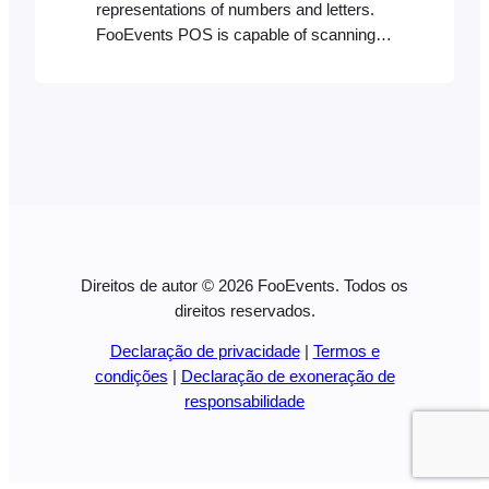
representations of numbers and letters.
FooEvents POS is capable of scanning
most barcode formats using a compatible
Bluetooth barcode scanner. It will identify
a product with a matching product ID or
SKU if it exists in your store’s database.
Creating barcodes Your barcode needs to
reflect the product ID or alphanumeric…
Direitos de autor © 2026 FooEvents. Todos os
direitos reservados.
Declaração de privacidade
|
Termos e
condições
|
Declaração de exoneração de
responsabilidade