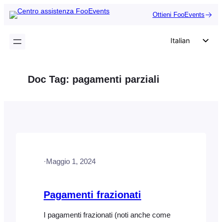
Vai
Ottieni FooEvents
al
contenuto
Italian
English
German
Doc Tag:
pagamenti parziali
Dutch
Spanish
Portuguese
French
Polish
·
Maggio 1, 2024
Czech
Greek
Pagamenti frazionati
I pagamenti frazionati (noti anche come