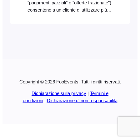
"pagamenti parziali" o "offerte frazionate")
consentono a un cliente di utilizzare più
metodi di pagamento (contanti, carta,
assegno, ecc.) per pagare un unico
ordine. Può anche essere un modo utile
per amici, familiari e colleghi per pagare
acquisti di gruppo, spese condivise o
regali. Collegamenti rapidi Abilitazione dei
pagamenti frazionati Aggiunta [...]
Copyright © 2026 FooEvents. Tutti i diritti riservati.
Dichiarazione sulla privacy
|
Termini e
condizioni
|
Dichiarazione di non responsabilità