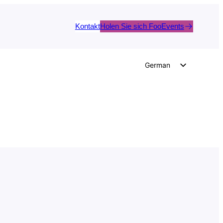
Kontakt
Holen Sie sich FooEvents
German
English
Dutch
Spanish
Italian
Portuguese
French
Polish
Czech
Greek