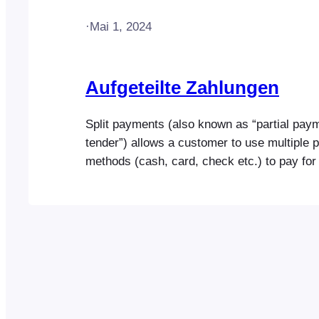
·
Mai 1, 2024
Aufgeteilte Zahlungen
Split payments (also known as “partial payme
tender”) allows a customer to use multiple
methods (cash, card, check etc.) to pay for 
They can also be a useful way for friends, f
colleagues to pay for group purchases, sha
or gifts. Quick Links Enabling Split Payme