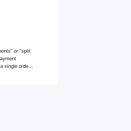
nts” or “split
 payment
a single order.
amily, and
red expenses,
nts You…