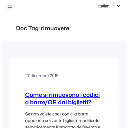
Italian
English
German
Doc Tag:
rimuovere
Dutch
Spanish
Portuguese
French
Polish
·
17 dicembre 2019
Czech
Greek
Come si rimuovono i codici
a barre/QR dai biglietti?
Se non volete che i codici a barre
appaiano sui vostri biglietti, modificate
semplicemente il prodotto dell'evento e