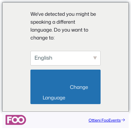
We've detected you might be
speaking a different
language. Do you want to
change to:
English
                        Change 
Language                    
Vai
Ottieni FooEvents
al
contenuto