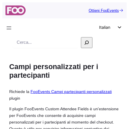
Ottieni FooEvents
Italian
English
Ricerca
German
Dutch
Campi personalizzati per i
Spanish
partecipanti
Portuguese
French
Richiede la
FooEvents Campi partecipanti personalizzati
Polish
plugin
Czech
Il plugin FooEvents Custom Attendee Fields è un'estensione
Greek
per FooEvents che consente di acquisire campi
personalizzati per i partecipanti al momento del checkout.
Questo è utile per acquisire informazioni aggiuntive dai