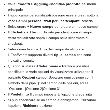
Vai a
Prodotti
>
Aggiungi/Modifica prodotto
nel menu
principale
I nuovi campi personalizzati possono essere creati sotto la
voce
Campi personalizzati per i partecipanti
scheda
Selezionare
+ Nuovo campo
per creare un nuovo campo
Il
Etichetta
è il testo utilizzato per identificare il campo.
Verrà visualizzato sopra il campo nella schermata di
checkout.
Selezionare la voce
Tipo
del campo da utilizzare.
L'FooEvents supporta diversi
tipi di campo
che sono
indicati di seguito
Quando si utilizza il
Selezionare
e
Radio
è possibile
specificare le varie opzioni da visualizzare utilizzando il
pulsante
Opzioni
campo. Separare ogni opzione con il
simbolo della pipa "|" nel campo delle opzioni, ad es:
"Opzione 1|Opzione 2|Opzione 3".
Il
Predefinito
Il campo imposterà l'opzione predefinita
Si può specificare se un campo è obbligatorio utilizzando
l'opzione
Richiesto
opzione