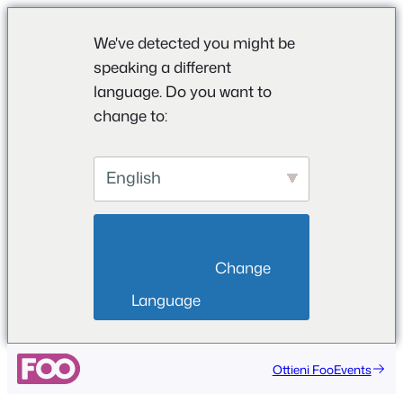
We've detected you might be
speaking a different
language. Do you want to
change to:
English
                        Change 
Language                    
Vai
Ottieni FooEvents
al
contenuto