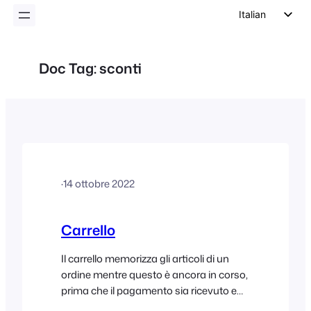
Italian
English
German
Doc Tag:
sconti
Dutch
Spanish
Portuguese
French
Polish
·
14 ottobre 2022
Czech
Greek
Carrello
Il carrello memorizza gli articoli di un
ordine mentre questo è ancora in corso,
prima che il pagamento sia ricevuto e
l'ordine sia completato. Per aggiungere