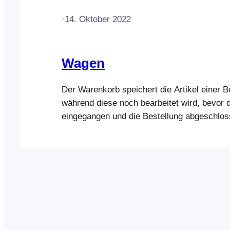
·
14. Oktober 2022
Wagen
Der Warenkorb speichert die Artikel einer B
während diese noch bearbeitet wird, bevor 
eingegangen und die Bestellung abgeschlos
Artikel zum Warenkorb hinzuzufügen, klicke
auf die Produktminiaturansicht, und sie wir
Warenkorb hinzugefügt. Produkte mit Varia
durch ein kleines Raster-Symbol gekennze