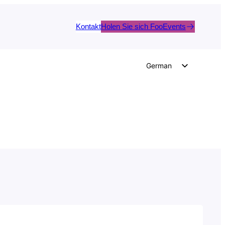
Kontakt
Holen Sie sich FooEvents
German
English
Dutch
Spanish
Italian
Portuguese
French
Polish
Czech
Greek