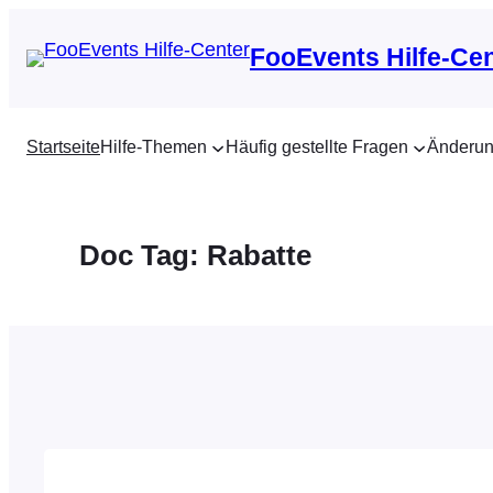
Zum
Inhalt
FooEvents Hilfe-Ce
springen
Startseite
Hilfe-Themen
Häufig gestellte Fragen
Änderun
Doc Tag:
Rabatte