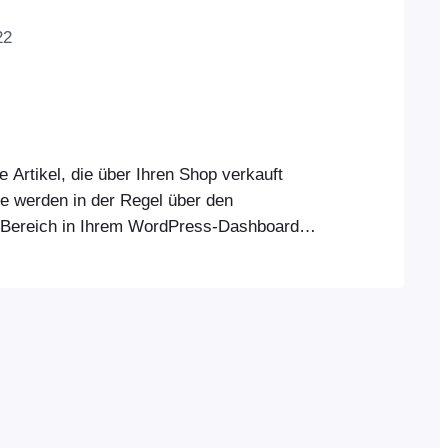
22
e Artikel, die über Ihren Shop verkauft
e werden in der Regel über den
ereich in Ihrem WordPress-Dashboard
FooEvents- und POS-App stellt eine
Ihrem WooCommerce-Shop her und ruft die
Produktinformationen ab. Produkte
dukte werden über das WooCommerce-
m Shop hinzugefügt. FooEvents POS stellt
indung zu Ihrem…