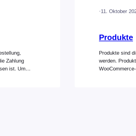
·
11. Oktober 20
Produkte
estellung,
Produkte sind di
die Zahlung
werden. Produkt
sen ist. Um
WooCommerce-B
n Sie einfach
verwaltet. Die 
d sofort zum
Verbindung zu 
tionen werden
entsprechenden 
ichnet…
hinzufügen Pro
Backend zu Ihre
dann eine Verb