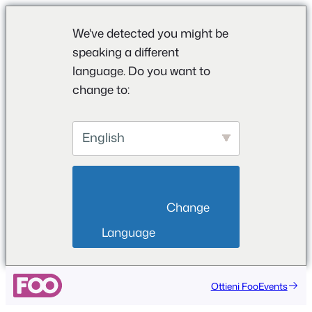
We've detected you might be
speaking a different
language. Do you want to
change to:
English
                        Change 
Language                    
Vai
Ottieni FooEvents
al
contenuto