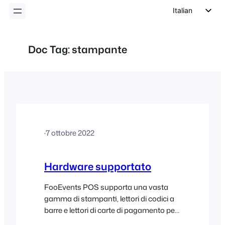
Italian
English
German
Doc Tag:
stampante
Dutch
Spanish
Portuguese
French
Polish
·
7 ottobre 2022
Czech
Greek
Hardware supportato
FooEvents POS supporta una vasta
gamma di stampanti, lettori di codici a
barre e lettori di carte di pagamento per
la vendita di biglietti, la stampa di