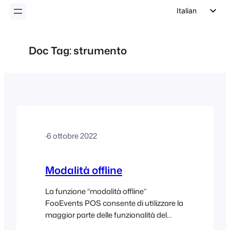
Italian
English
German
Doc Tag:
strumento
Dutch
Spanish
Portuguese
French
Polish
·
6 ottobre 2022
Czech
Greek
Modalità offline
La funzione “modalità offline”
FooEvents POS consente di utilizzare la
maggior parte delle funzionalità del
punto vendita senza una connessione