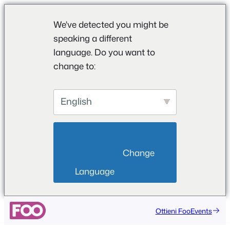
We've detected you might be
speaking a different
language. Do you want to
change to:
English
                        Change 
Language                    
Vai
Ottieni FooEvents
al
contenuto