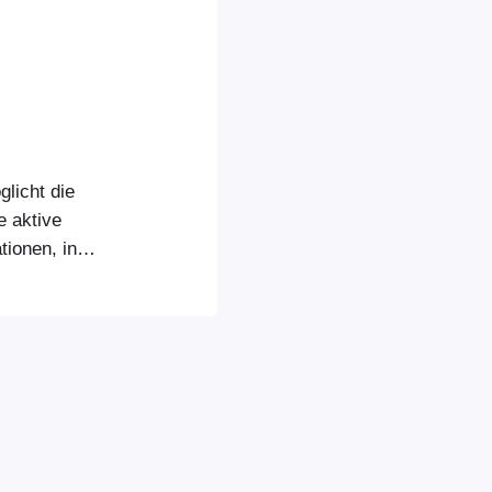
licht die
 aktive
tionen, in
er
mausfall das
r Offline-