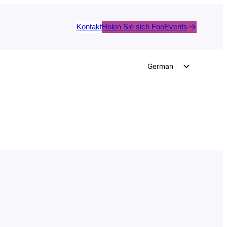
Kontakt
Holen Sie sich FooEvents
German
English
Dutch
Spanish
Italian
Portuguese
French
Polish
Czech
Greek