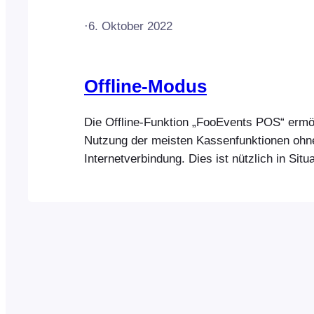
·
6. Oktober 2022
Offline-Modus
Die Offline-Funktion „FooEvents POS“ ermög
Nutzung der meisten Kassenfunktionen ohne
Internetverbindung. Dies ist nützlich in Situa
denen an Ihrem Standort nur eingeschränkt
Internetzugang besteht oder bei einem Stro
Internet ausfällt. Bitte beachten Sie, dass de
Modus nur aktiviert werden kann…