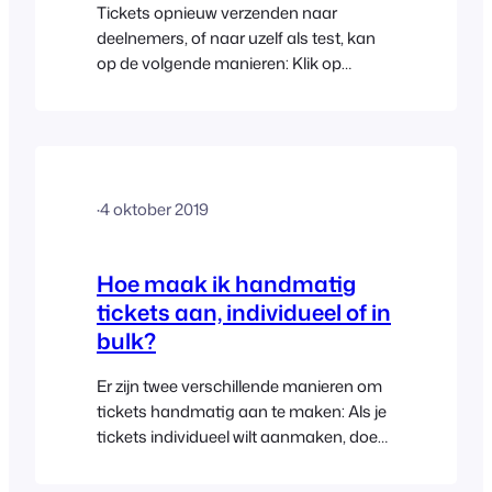
Tickets opnieuw verzenden naar
deelnemers, of naar uzelf als test, kan
op de volgende manieren: Klik op
“Opnieuw verzenden” in het vak “Tickets
opnieuw verzenden” om het ticket naar
de koper te sturen. U kunt ook een
ander e-mailadres invoeren in het
invoerveld om de tickets ergens anders
·
4 oktober 2019
naartoe te e-mailen.
Hoe maak ik handmatig
tickets aan, individueel of in
bulk?
Er zijn twee verschillende manieren om
tickets handmatig aan te maken: Als je
tickets individueel wilt aanmaken, doe
dan het volgende: Je wilt misschien veel
tickets tegelijk aanmaken, bijvoorbeeld