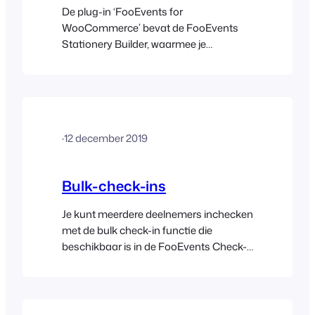
De plug-in ‘FooEvents for
WooCommerce’ bevat de FooEvents
Stationery Builder, waarmee je
moeiteloos op maat gemaakte
naamkaartjes, polsbandjes, kaartjes,
badges en gepersonaliseerde etiketten
kunt ontwerpen en afdrukken via een
intuïtieve drag-and-drop-interface. Je
·
12 december 2019
kunt de lay-out aanpassen door een
vooraf gedefinieerd formaat te kiezen
met het aantal tickets dat op elk ervan
Bulk-check-ins
moet worden afgedrukt…
Je kunt meerdere deelnemers inchecken
met de bulk check-in functie die
beschikbaar is in de FooEvents Check-
ins apps. Als je de aanwezigen voor een
evenement bekijkt, druk je op de optie
Kiezen in de rechterbovenhoek van het
scherm. Kies de bezoekers die je wilt