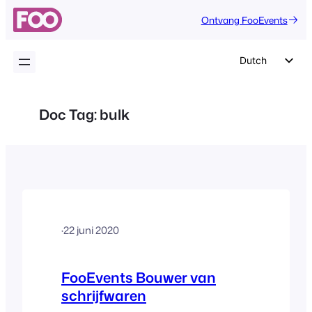
Ga
Ontvang FooEvents
naar
de
inhoud
Dutch
English
German
Doc Tag:
bulk
Spanish
Italian
Portuguese
French
Polish
·
22 juni 2020
Czech
Greek
FooEvents Bouwer van
schrijfwaren