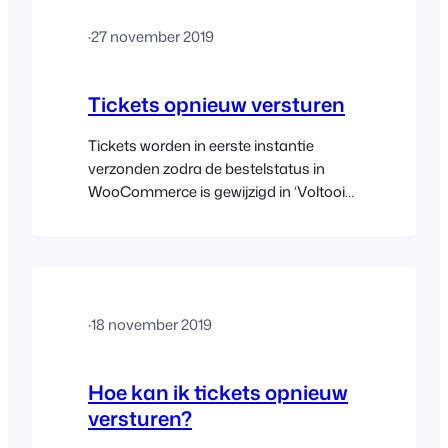
inchecken, resetten of annuleren en
·
27 november 2019
druk op de betreffende actie hieronder.
Tickets opnieuw versturen
Tickets worden in eerste instantie
verzonden zodra de bestelstatus in
WooCommerce is gewijzigd in ‘Voltooid‘.
Je kunt op elk moment afzonderlijke
tickets handmatig opnieuw verzenden
of een groep tickets in één keer
versturen. Tickets in één keer opnieuw
verzenden naar deelnemers
·
18 november 2019
Afzonderlijke tickets opnieuw verzenden
Ticketbestellingen opnieuw verzenden
Hoe kan ik tickets opnieuw
versturen?