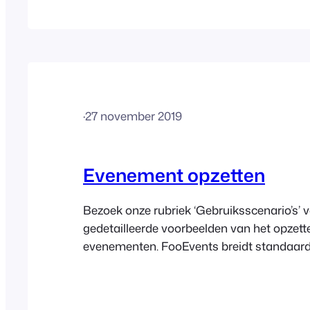
tekst "Deze pagina kan Google Maps niet c
kan het probleem zijn dat je geen betaal
toegevoegd aan je Google Factureringsac
meer lezen over het instellen van
·
27 november 2019
Evenement opzetten
Bezoek onze rubriek ‘Gebruiksscenario’s’ 
gedetailleerde voorbeelden van het opzett
evenementen. FooEvents breidt standaar
WooCommerce-producten uit en voegt di
metagegevens toe, zodat ze als eveneme
fungeren. Klanten kunnen vervolgens tick