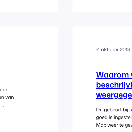
orrect laden",
licentiesleutel
methode hebt
count. U kunt
·
4 oktober 2019
Waarom w
beschrijv
voor
weergege
en van
d
Dit gebeurt bij
verse
goed is ingeste
nten kunnen
Map weer te gev
ets kopen