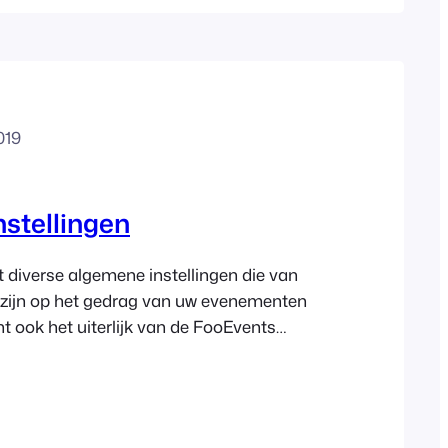
019
nstellingen
 diverse algemene instellingen die van
 zijn op het gedrag van uw evenementen
nt ook het uiterlijk van de FooEvents
anpassen in de instellingen van de plug-
FooEvents-instellingen hebt
, gaat u naar het gedeelte Evenementen
enement in te stellen. FooEvents-