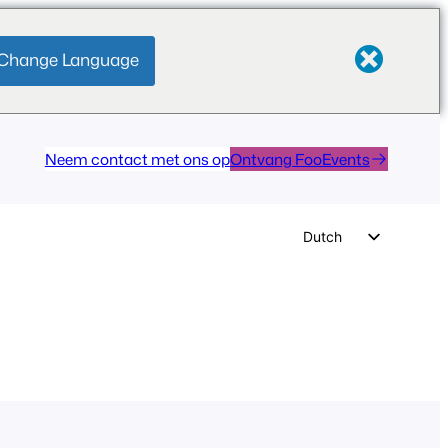
Change Language
Neem contact met ons op
Ontvang FooEvents
Dutch
English
German
Spanish
Italian
Portuguese
French