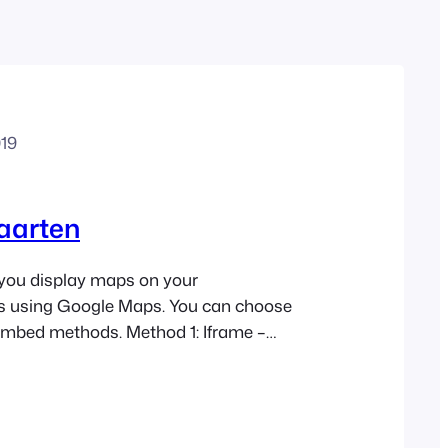
Polish
Czech
Greek
19
aarten
 you display maps on your
s using Google Maps. You can choose
mbed methods. Method 1: Iframe –
e iframe method is simple, free, and
 Simply select the iframe method and enter
S coordinates when editing your events
thod 2: JavaScript…