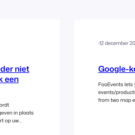
·
12 december 20
der niet
Google-k
k een
FooEvents lets
events/product
from two map e
ordt
recommended Th
even in plaats
easy to set up.
rt op uw
your venue’s GP
ode die door
(see below). Me