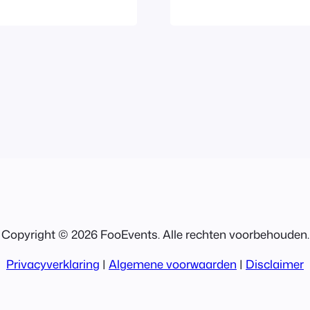
deze stappen: Z
ement. Om een
Maps API-sleut
udigweg een
Instellingen > 
de
Copyright © 2026 FooEvents. Alle rechten voorbehouden.
Privacyverklaring
|
Algemene voorwaarden
|
Disclaimer