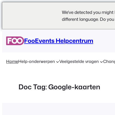
We've detected you might 
different language. Do you
Ga
naar
FooEvents Helpcentrum
de
inhoud
Home
Help-onderwerpen
Veelgestelde vragen
Chan
Doc Tag:
Google-kaarten