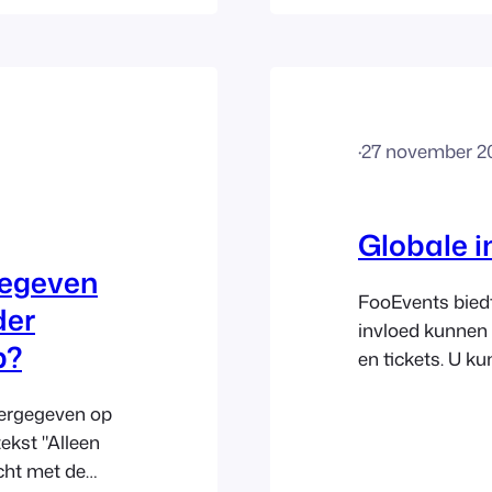
icten
 waaronder de
e lossen, moet
·
27 november 2
Globale i
egeven
FooEvents biedt
der
invloed kunnen
p?
en tickets. U ku
Check-ins-app a
eergegeven op
in. Nadat u de 
tekst "Alleen
geconfigureerd
cht met de
om uw eerste ev