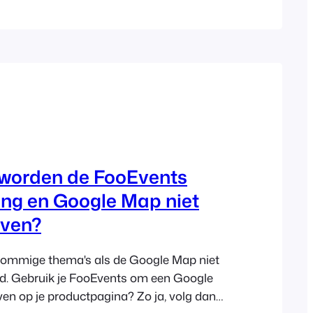
 vereist voor automatische…
orden de FooEvents
ing en Google Map niet
ven?
 sommige thema's als de Google Map niet
ld. Gebruik je FooEvents om een Google
en op je productpagina? Zo ja, volg dan