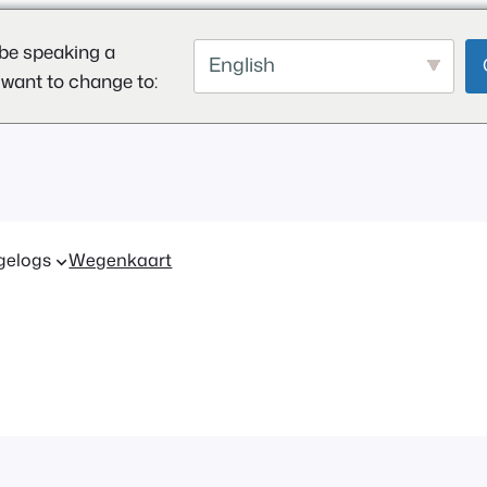
be speaking a
English
 want to change to:
gelogs
Wegenkaart