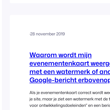
Google Maps wordt toegevoegd, kan confl
veroorzaken met andere JavaScript-code,
FooEvents-kalender. Om dit probleem op t
u de Google… verwijderen.
·
28 november 2019
Waarom wordt mijn
evenementenkaart weerg
met een watermerk of an
Google-bericht erboveno
Als je evenementenkaart correct wordt w
je site, maar je ziet een watermerk met de 
voor ontwikkelingsdoeleinden" en een beri