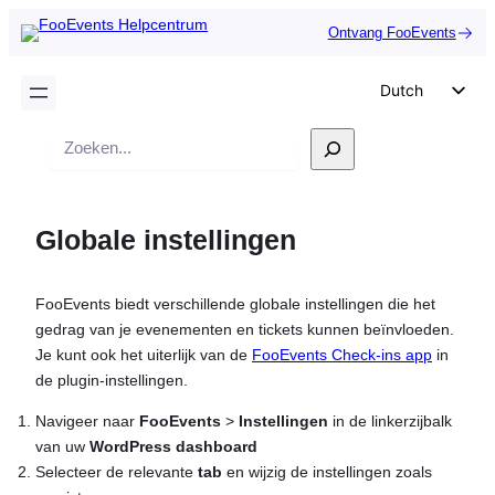
Ontvang FooEvents
Dutch
English
Zoek
German
op
Spanish
Globale instellingen
Italian
Portuguese
FooEvents biedt verschillende globale instellingen die het
French
gedrag van je evenementen en tickets kunnen beïnvloeden.
Polish
Je kunt ook het uiterlijk van de
FooEvents Check-ins app
in
de plugin-instellingen.
Czech
Greek
Navigeer naar
FooEvents
>
Instellingen
in de linkerzijbalk
van uw
WordPress dashboard
Selecteer de relevante
tab
en wijzig de instellingen zoals