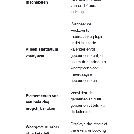
inschakelen
van de 12-uurs
indeling.
Wanneer de
FooEvents
meerdaagse plugin
actief is zal de
Alleen startdatum
kalender en/of
weergeven
gebeurtenissenlijst
alleen de startdatum
weergeven voor
meerdaagse
gebeurtenissen.
Verwijdert de
Evenementen van
gebeurtenistijd uit
een hele dag
gebeurtenistitels van
mogelijk maken
de kalender.
Displays the stock of
Weergave
number
the event or booking
of tickets left