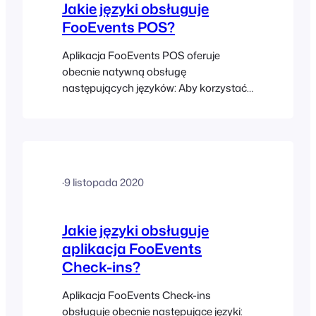
Jakie języki obsługuje
FooEvents POS?
Aplikacja FooEvents POS oferuje
obecnie natywną obsługę
następujących języków: Aby korzystać z
aplikacji FooEvents POS w jednym z
obsługiwanych języków, należy ustawić
go jako język domyślny w ustawieniach
przeglądarki internetowej, a następnie
odświeżyć stronę aplikacji.
·
9 listopada 2020
Jakie języki obsługuje
aplikacja FooEvents
Check-ins?
Aplikacja FooEvents Check-ins
obsługuje obecnie następujące języki: