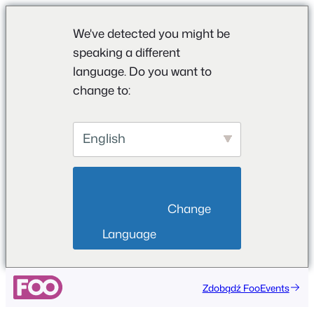
We've detected you might be
speaking a different
language. Do you want to
change to:
English
                        Change 
Language                    
Przejdź
Zdobądź FooEvents
do
treści