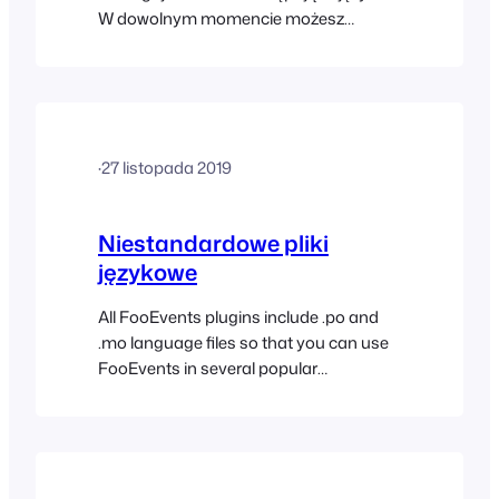
W dowolnym momencie możesz
zmienić ustawienia językowe w
ustawieniach urządzenia, aby korzystać
z aplikacji Check-ins w jednym z
obsługiwanych języków
·
27 listopada 2019
Niestandardowe pliki
językowe
All FooEvents plugins include .po and
.mo language files so that you can use
FooEvents in several popular
languages. You can use an application
such as Poedit to create translations in
your own language or modify the
bundled language files. Once the
translation files have been generated,