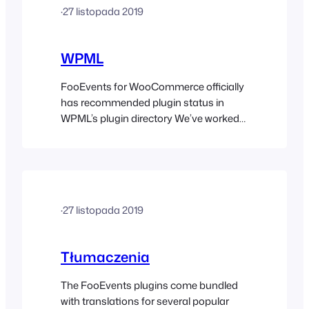
·
27 listopada 2019
they must be saved as {textdomain}-
{locale}.po and {textdomain}-
{locale}.mo…
WPML
FooEvents for WooCommerce officially
has recommended plugin status in
WPML’s plugin directory We’ve worked
extensively with the WordPress
Multilingual (WPML) team to ensure
that all the FooEvents plugins are
compatible so you can translate
content into different languages and
·
27 listopada 2019
run fully multilingual websites. WPML
makes it easy to run a multilingual
website with a single…
Tłumaczenia
The FooEvents plugins come bundled
with translations for several popular