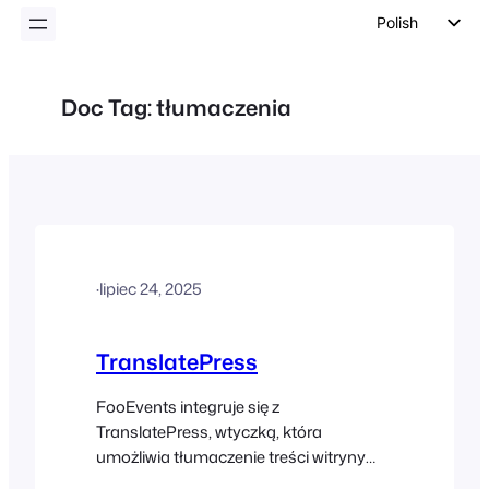
Polish
English
German
Doc Tag:
tłumaczenia
Dutch
Spanish
Italian
Portuguese
French
·
lipiec 24, 2025
Czech
Greek
TranslatePress
FooEvents integruje się z
TranslatePress, wtyczką, która
umożliwia tłumaczenie treści witryny
strona po stronie, bezpośrednio z