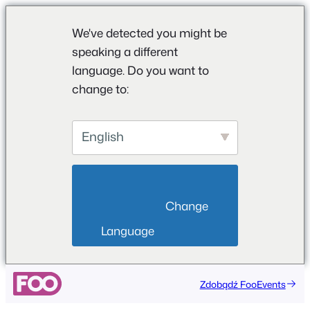
We've detected you might be
speaking a different
language. Do you want to
change to:
English
                        Change 
Language                    
Przejdź
Zdobądź FooEvents
do
treści