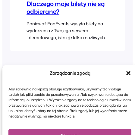
Dlaczego moje bilety nie są
odbierane?
Ponieważ FooEvents wysyła bilety na
wydarzenia z Twojego serwera
internetowego, istnieje kilka możliwych
przyczyn, dla których użytkownicy
mogą nie otrzymać swoich biletów. Oto
kilka możliwych rozwiązań: Sprawdź,
czy Twoje zamówienia (WooCommerce
> Zamówienia) zostały oznaczone jako
Zarządzanie zgodą
“Zrealizowane”, co jest domyślnym
statusem zamówienia używanym przez
Aby zapewnić najlepszą obsługę użytkownika, używamy technologii
FooEvents do generowania i wysyłania
takich jak pliki cookie do przechowywania i/lub uzyskiwania dostępu do
biletów. Tam…
informacji o urządzeniu. Wyrażenie zgody na te technologie umożliwi nam
przetwarzanie danych, takich jak zachowanie podczas przeglądania lub
Copyright © 2026 FooEvents. Wszelkie prawa
unikalne identyfikatory na tej stronie. Brak zgody lub jej wycofanie może
zastrzeżone.
negatywnie wpłynąć na niektóre funkcje.
Oświadczenie o ochronie prywatności
|
Zasady i
warunki
|
Zastrzeżenie