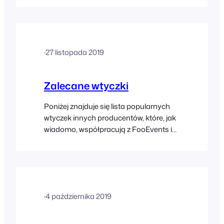
znalezieniu przyczyny problemu: Oto
kilka rzeczy, które możesz zrobić:
·
27 listopada 2019
Zalecane wtyczki
Poniżej znajduje się lista popularnych
wtyczek innych producentów, które, jak
wiadomo, współpracują z FooEvents i
rozszerzają funkcjonalność Twojego
sklepu lub strony internetowej. Uwaga:
FooEvents nie zapewnia wsparcia
technicznego dla tych wtyczek i nie
ponosi odpowiedzialności za ich
·
4 października 2019
użytkowanie. User Role Editor User Role
Editor to bezpłatna wtyczka WordPress,
która umożliwia…