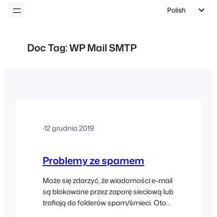
Polish
English
German
Doc Tag:
WP Mail SMTP
Dutch
Spanish
Italian
Portuguese
French
·
12 grudnia 2019
Czech
Greek
Problemy ze spamem
Może się zdarzyć, że wiadomości e-mail
są blokowane przez zaporę sieciową lub
trafiają do folderów spam/śmieci. Oto
kilka wskazówek, które mogą pomóc w