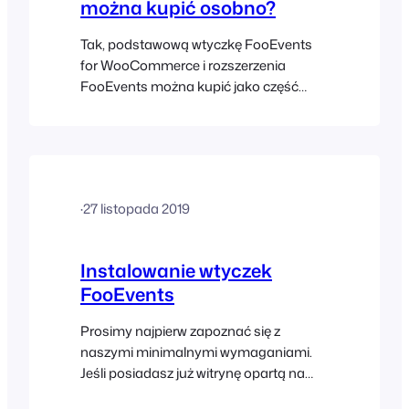
można kupić osobno?
Tak, podstawową wtyczkę FooEvents
for WooCommerce i rozszerzenia
FooEvents można kupić jako część
pakietu lub osobno na odpowiednich
stronach produktów.
·
27 listopada 2019
Instalowanie wtyczek
FooEvents
Prosimy najpierw zapoznać się z
naszymi minimalnymi wymaganiami.
Jeśli posiadasz już witrynę opartą na
WordPress i chcesz zainstalować