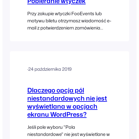
Pobieranie wtyczek
Przy zakupie wtyczki FooEvents lub
motywu biletu otrzymasz wiadomość e-
mail z potwierdzeniem zamówienia
FooEvents, która zawiera bezpośrednie
linki do pobrania plików wtyczek.
Możesz również pobrać najnowsze pliki
wtyczek w dowolnym momencie,
odwiedzając zakładkę Pobieranie w
·
24 października 2019
sekcji Moje konta na stronie FooEvents.
Przejdź do FooEvents.com > My
Dlaczego opcja pól
niestandardowych nie jest
wyświetlana w opcjach
ekranu WordPress?
Jeśli pole wyboru "Pola
niestandardowe" nie jest wyświetlane w