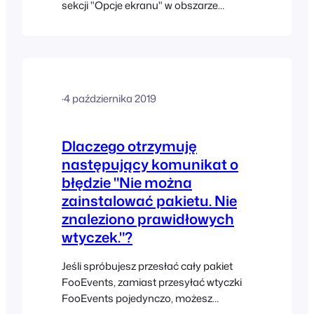
sekcji "Opcje ekranu" w obszarze
administracyjnym WordPress, w
bieżącym motywie lub wtyczce innej
firmy może znajdować się coś, co
powoduje konflikt lub może wyłączać to
ustawienie, ponieważ ta funkcja jest
·
4 października 2019
domyślnie zawarta w WordPress. Oto
kilka rzeczy, które możesz wypróbować:
Dlaczego otrzymuję
następujący komunikat o
błędzie "Nie można
zainstalować pakietu. Nie
znaleziono prawidłowych
wtyczek."?
Jeśli spróbujesz przesłać cały pakiet
FooEvents, zamiast przesyłać wtyczki
FooEvents pojedynczo, możesz