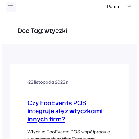
Polish
English
German
Doc Tag:
wtyczki
Dutch
Spanish
Italian
Portuguese
French
·
22 listopada 2022 r.
Czech
Greek
Czy FooEvents POS
integruje się z wtyczkami
innych firm?
Wtyczka FooEvents POS współpracuje
z rozszerzeniem WooCommerce