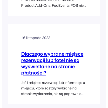
Product Add-Ons. FooEvents POS nie
integruje się konkretnie z żadnymi
innymi wtyczkami innych firm, takimi jak
WordPress i WooCommerce, np.
WooCommerce Product Bundles i
WooCommerce Min/Max Orders,
·
16 listopada 2022
chociaż chcielibyśmy dodać obsługę
tych wtyczek w przyszłości. Niektóre
wtyczki innych firm mogą jednak nadal
Dlaczego wybrane miejsce
działać, w zależności od funkcji, które
rezerwacji lub fotel nie są
realizują,…
wyświetlane na stronie
płatności?
Jeśli miejsce rezerwacji lub informacje o
miejscu, które zostały wybrane na
stronie wydarzenia, nie są poprawnie
przenoszone na stronę kasy, może to
być spowodowane konfliktem lub