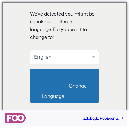
We've detected you might be
speaking a different
language. Do you want to
change to:
English
                        Change 
Language                    
Przejdź
Zdobądź FooEvents
do
treści