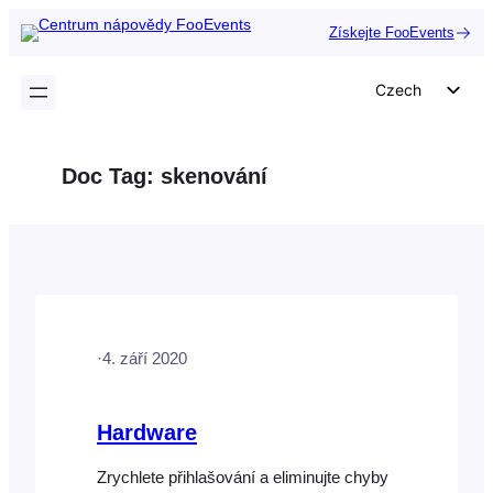
Přeskočit
Získejte FooEvents
na
obsah
Czech
English
German
Doc Tag:
skenování
Dutch
Spanish
Italian
Portuguese
French
·
4. září 2020
Polish
Greek
Hardware
Zrychlete přihlašování a eliminujte chyby