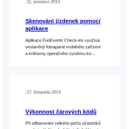
·
11. prosince 2019
uloženo jedinečné ID vstupenky, které se
naskenuje pomocí funkce
Skenování jízdenek pomocí
aplikace
Aplikace FooEvents Check-ins využívá
vestavěný fotoaparát mobilního zařízení
a knihovny operačního systému ke
skenování čárových kódů vstupenek.
Přesnost a rychlost skenování závisí
především na kvalitě a výkonu zařízení,
nikoli na aplikaci. Obecně jsme zjistili, že
nejlépe fungují špičkové smartphony,
·
27. listopadu 2019
zejména nejnovější modely iPhone,
protože…
Výkonnost čárových kódů
Při odbavování velkého počtu účastníků