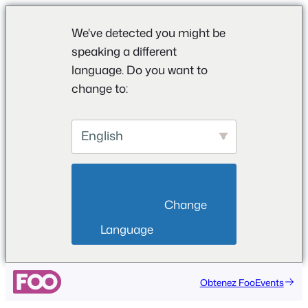
We've detected you might be
speaking a different
language. Do you want to
change to:
English
                        Change 
Language                    
Aller
Obtenez FooEvents
au
contenu