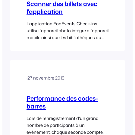
Scanner des billets avec
l'application
L'application FooEvents Check-ins
utilise l'appareil photo intégré à l'appareil
mobile ainsi que les bibliothèques du
système d'exploitation pour scanner les
codes-barres des billets. La précision et
la rapidité de la lecture dépendent en
grande partie de la qualité et des
capacités de l'appareil, et non de
·
27 novembre 2019
l'application. D'une manière générale,
nous avons constaté que les
smartphones haut de gamme, en
Performance des codes-
particulier les derniers modèles
barres
d'iPhone, offrent les meilleures
performances car…
Lors de l'enregistrement d'un grand
nombre de participants à un
événement, chaque seconde compte.