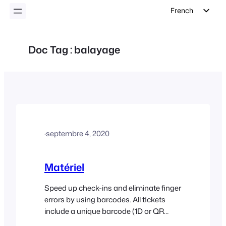
French
English
German
Doc Tag :
balayage
Dutch
Spanish
Italian
Portuguese
Polish
·
septembre 4, 2020
Czech
Greek
Matériel
Speed up check-ins and eliminate finger
errors by using barcodes. All tickets
include a unique barcode (1D or QR
code) which can be scanned using a