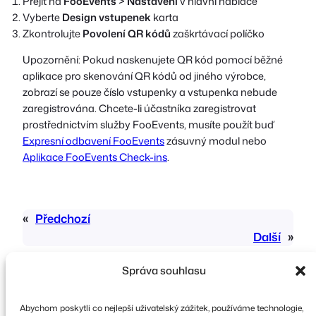
Přejít na
FooEvents
>
Nastavení
v hlavní nabídce
Vyberte
Design vstupenek
karta
Zkontrolujte
Povolení QR kódů
zaškrtávací políčko
Upozornění: Pokud naskenujete QR kód pomocí běžné
aplikace pro skenování QR kódů od jiného výrobce,
zobrazí se pouze číslo vstupenky a vstupenka nebude
zaregistrována. Chcete-li účastníka zaregistrovat
prostřednictvím služby FooEvents, musíte použít buď
Expresní odbavení FooEvents
zásuvný modul nebo
Aplikace FooEvents Check-ins
.
«
Předchozí
Další
»
Správa souhlasu
Abychom poskytli co nejlepší uživatelský zážitek, používáme technologie,