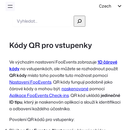
Czech
English
Vyhledávání
German
Dutch
Kódy QR pro vstupenky
Spanish
Italian
Ve výchozím nastavení FooEvents zobrazuje
1D čárové
Portuguese
kódy
na vstupenkách, ale můžete se rozhodnout použít
French
QR kódy
místo toho povolte tuto možnost pomocí
Nastavení FooEvents
. QR kódy fungují podobně jako
Polish
čárové kódy a mohou být.
naskenované
pomocí
Greek
Aplikace FooEvents Check-ins
. QR kód ukládá
jedinečné
ID tipu
, který je naskenován aplikací a slouží k identifikaci
a odbavení každého účastníka.
Povolení QR kódů pro vstupenky: