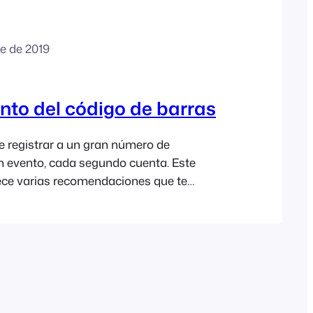
e de 2019
to del código de barras
 registrar a un gran número de
n evento, cada segundo cuenta. Este
ce varias recomendaciones que te
zar el proceso de registro y a garantizar
próximo evento. Configura las aplicaciones
-ins para agilizar los registros. De forma
, la aplicación FooEvents Check-ins
talla de lista de entradas tras escanear