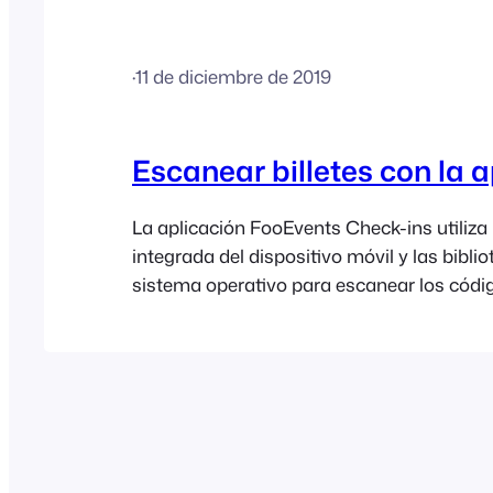
de códigos de barras portátiles; sin embar
algunos de los más populares…
·
11 de diciembre de 2019
Escanear billetes con la 
La aplicación FooEvents Check-ins utiliza
integrada del dispositivo móvil y las biblio
sistema operativo para escanear los códi
de las entradas. La precisión y la velocid
dependen en gran medida de la calidad y 
prestaciones del dispositivo, no de la apli
general, hemos observado que los smart
gama alta, en particular los últimos mode
ofrecen un mejor rendimiento, ya que…