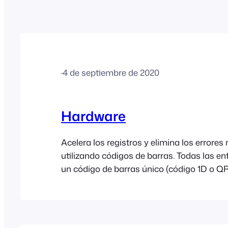
·
4 de septiembre de 2020
Hardware
Acelera los registros y elimina los errore
utilizando códigos de barras. Todas las en
un código de barras único (código 1D o Q
escanear con un lector de códigos de barra
aplicación FooEvents Check-ins y la exte
FooEvents Express Check-in se han optim
funcionar a la perfección con la mayoría d