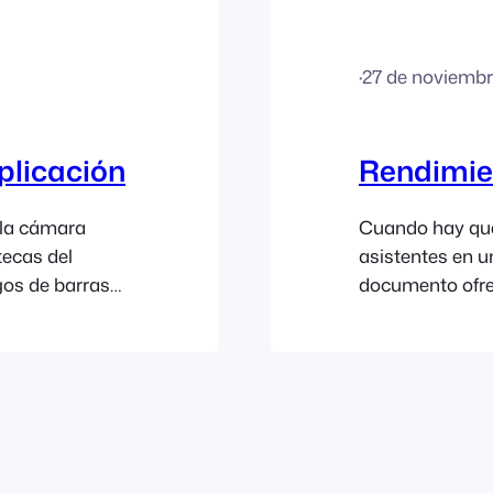
go, aquí tienes
·
27 de noviembr
aplicación
Rendimien
 la cámara
Cuando hay que
tecas del
asistentes en u
gos de barras
documento ofre
ad del escaneo
ayudarán a agili
las
el éxito de tu 
cación. En
FooEvents Check
phones de
predeterminada
los de iPhone,
actualiza la pan
una entrada...