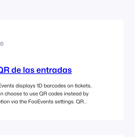
Polish
Czech
Greek
20
QR de las entradas
Events displays 1D barcodes on tickets,
an choose to use QR codes instead by
ption via the FooEvents settings. QR
h the same as barcodes and can be
the FooEvents Check-ins apps. The QR
 unique ticket ID, which is scanned by the…