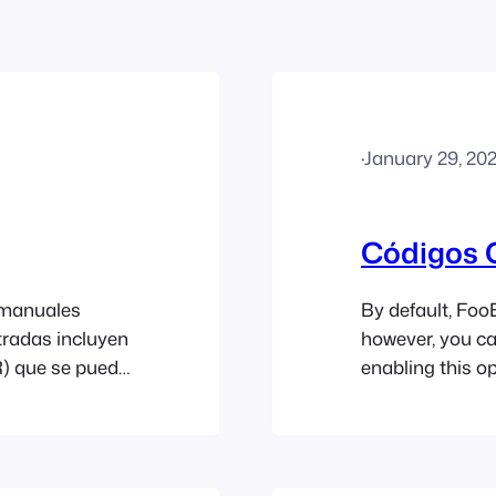
·
January 29, 20
Códigos 
s manuales
By default, Foo
tradas incluyen
however, you c
R) que se puede
enabling this o
s portátil. La
codes work muc
nsión
scanned using 
izado para
code stores the
e los escáneres