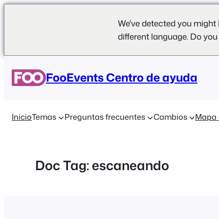
We've detected you might 
different language. Do you
Saltar
al
FooEvents Centro de ayuda
contenido
Inicio
Temas
Preguntas frecuentes
Cambios
Mapa 
Doc Tag:
escaneando