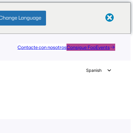
Change Language
Contacte con nosotros
Consigue FooEvents
Spanish
English
German
Dutch
Italian
Portuguese
French