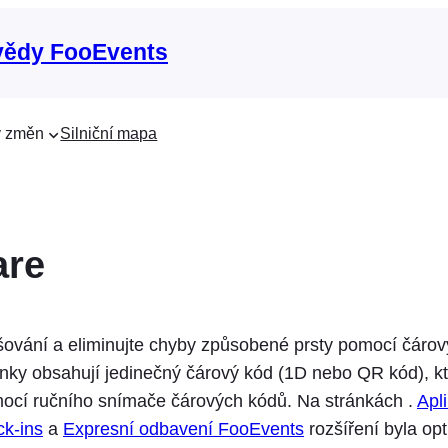
vědy FooEvents
 změn
Silniční mapa
are
ašování a eliminujte chyby způsobené prsty pomocí čáro
ky obsahují jedinečný čárový kód (1D nebo QR kód), kt
ocí ručního snímače čárových kódů. Na stránkách .
Apl
k-ins
a
Expresní odbavení FooEvents
rozšíření byla op