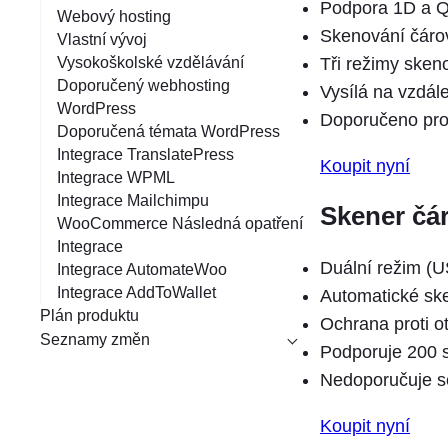
Podpora 1D a 
Webový hosting
Skenování čárov
Vlastní vývoj
Tři režimy sken
Vysokoškolské vzdělávání
Doporučený webhosting
Vysílá na vzdál
WordPress
Doporučeno pro 
Doporučená témata WordPress
Integrace TranslatePress
Koupit nyní
Integrace WPML
Integrace Mailchimpu
Skener čá
WooCommerce Následná opatření
Integrace
Duální režim (
Integrace AutomateWoo
Integrace AddToWallet
Automatické sk
Plán produktu
Ochrana proti o
Seznamy změn
Podporuje 200 
Nedoporučuje se
Koupit nyní