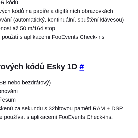
QR kódů
ých kódů na papíře a digitálních obrazovkách
ování (automatický, kontinuální, spuštění klávesou)
enost až 50 m/164 stop
použití s aplikacemi FooEvents Check-ins
rových kódů Esky 1D
#
USB nebo bezdrátový)
enování
třesům
skenů za sekundu s 32bitovou pamětí RAM + DSP
 používat s aplikacemi FooEvents Check-ins.