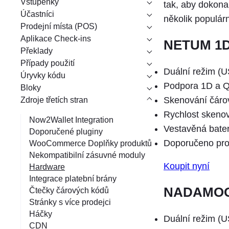
Vstupenky
á
tak, aby dokona
Účastníci
n
několik populár
Prodejní místa (POS)
í
Aplikace Check-ins
NETUM 1D
Překlady
Případy použití
Duální režim (U
Úryvky kódu
Podpora 1D a 
Bloky
Skenování čárov
Zdroje třetích stran
Rychlost skeno
Now2Wallet Integration
Vestavěná bate
Doporučené pluginy
Doporučeno pro 
WooCommerce Doplňky produktů
Nekompatibilní zásuvné moduly
Koupit nyní
Hardware
Integrace platební brány
NADAMOO 
Čtečky čárových kódů
Stránky s více prodejci
Háčky
Duální režim (U
CDN