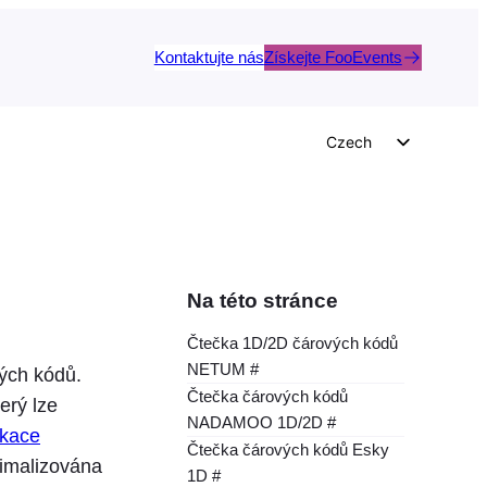
Kontaktujte nás
Získejte FooEvents
Czech
English
German
Dutch
Spanish
Na této stránce
Italian
Čtečka 1D/2D čárových kódů
Portuguese
NETUM #
vých kódů.
French
Čtečka čárových kódů
erý lze
NADAMOO 1D/2D #
Polish
ikace
Čtečka čárových kódů Esky
timalizována
Greek
1D #