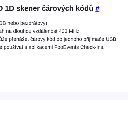
1D skener čárových kódů
#
USB nebo bezdrátový)
ah na dlouhou vzdálenost 433 MHz
ůže přenášet čárový kód do jednoho přijímače USB
 používat s aplikacemi FooEvents Check-ins.