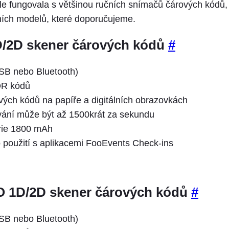
le fungovala s většinou ručních snímačů čárových kódů,
ních modelů, které doporučujeme.
/2D skener čárových kódů
#
SB nebo Bluetooth)
QR kódů
ých kódů na papíře a digitálních obrazovkách
vání může být až 1500krát za sekundu
rie 1800 mAh
použití s aplikacemi FooEvents Check-ins
1D/2D skener čárových kódů
#
SB nebo Bluetooth)