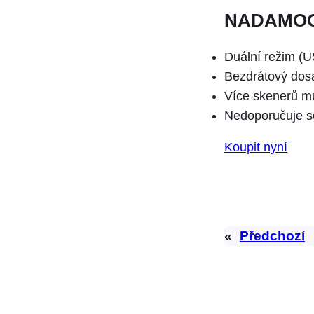
NADAMOO 
Duální režim (
Bezdrátový dos
Více skenerů m
Nedoporučuje se
Koupit nyní
«
Předchozí