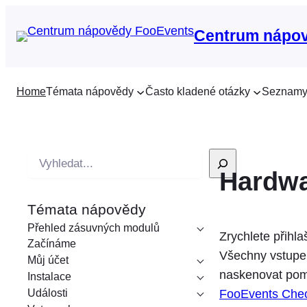
Centrum nápo
Home
Témata nápovědy
Často kladené otázky
Seznamy
V
Hardw
y
h
Témata nápovědy
l
Přehled zásuvných modulů
e
Zrychlete přihl
Začínáme
d
Všechny vstupen
Můj účet
á
naskenovat pom
Instalace
v
Události
FooEvents Chec