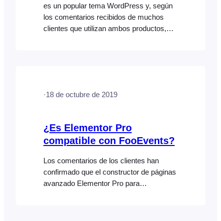
es un popular tema WordPress y, según
los comentarios recibidos de muchos
clientes que utilizan ambos productos,
Divi es compatible con FooEvents
siempre que se utilice el Checkout
WooCommerce estándar.
·
18 de octubre de 2019
¿Es Elementor Pro
compatible con FooEvents?
Los comentarios de los clientes han
confirmado que el constructor de páginas
avanzado Elementor Pro para
WordPress es totalmente compatible con
WooCommerce. Dado que FooEvents
está diseñado para WooCommerce y, en