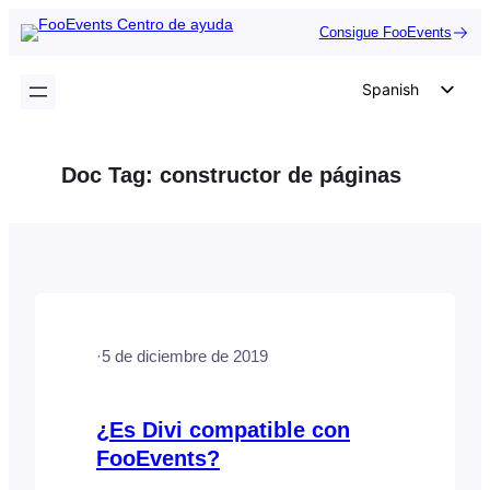
Saltar
Consigue FooEvents
al
contenido
Spanish
English
German
Doc Tag:
constructor de páginas
Dutch
Italian
Portuguese
French
Polish
·
5 de diciembre de 2019
Czech
Greek
¿Es Divi compatible con
FooEvents?