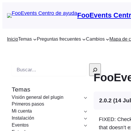
FooEvents Centr
Inicio
Temas
Preguntas frecuentes
Cambios
Mapa de c
B
FooEve
u
s
Temas
c
Visión general del plugin
a
2.0.2 (14 Ju
Primeros pasos
r
Mi cuenta
e
Instalación
FIXED: Check 
n
Eventos
that doesn’t e