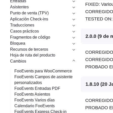
Entradas
FIXED: Vario
Asistentes
CORREGIDO: V
Punto de venta (TPV)
TESTED ON: 
Aplicación Check-ins
Traducciones
Casos prácticos
2.0.0 (9 de
Fragmentos de código
Bloquea
Recursos de terceros
CORREGIDO: V
Hoja de ruta del producto
CORREGIDO: V
Cambios
PROBADO EN:
FooEvents para WooCommerce
FooEvents Campos de asistente
personalizados
1.8.10 (20 
FooEvents Entradas PDF
FooEvents Asientos
CORREGIDO: V
FooEvents Varios días
Calendario FooEvents
PROBADO EN:
FooEvents Express Check-in