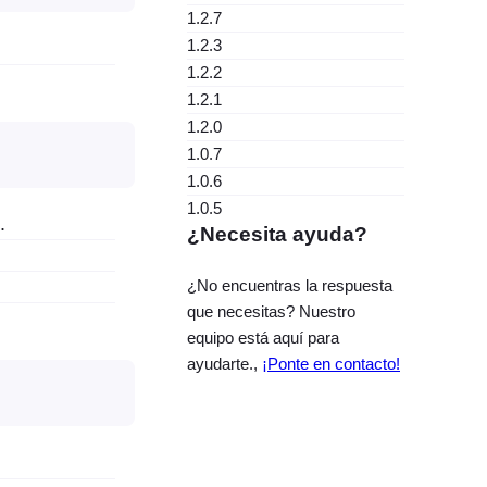
1.2.7
1.2.3
1.2.2
1.2.1
1.2.0
1.0.7
1.0.6
1.0.5
.
¿Necesita ayuda?
¿No encuentras la respuesta
que necesitas? Nuestro
equipo está aquí para
ayudarte.,
¡Ponte en contacto!