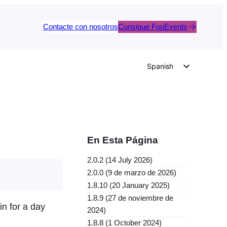
Contacte con nosotros
Consigue FooEvents
Spanish
English
German
Dutch
Italian
En Esta Página
Portuguese
2.0.2 (14 July 2026)
French
2.0.0 (9 de marzo de 2026)
Polish
1.8.10 (20 January 2025)
1.8.9 (27 de noviembre de
Czech
n for a day
2024)
Greek
1.8.8 (1 October 2024)