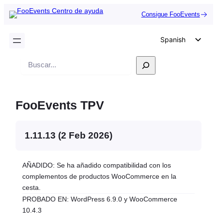
Consigue FooEvents
Spanish
English
Buscar
German
en
Dutch
FooEvents TPV
Italian
Portuguese
1.11.13 (2 Feb 2026)
French
Polish
AÑADIDO: Se ha añadido compatibilidad con los
Czech
complementos de productos WooCommerce en la
Greek
cesta.
PROBADO EN: WordPress 6.9.0 y WooCommerce
10.4.3