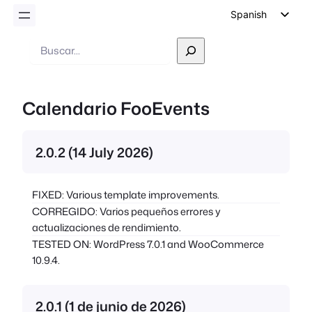
Spanish
English
Buscar
en
German
Dutch
Calendario FooEvents
Italian
Portuguese
2.0.2 (14 July 2026)
French
Polish
FIXED: Various template improvements.
Czech
CORREGIDO: Varios pequeños errores y
Greek
actualizaciones de rendimiento.
TESTED ON: WordPress 7.0.1 and WooCommerce
10.9.4.
2.0.1 (1 de junio de 2026)