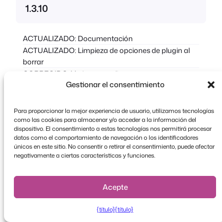
1.3.10
ACTUALIZADO: Documentación
ACTUALIZADO: Limpieza de opciones de plugin al
borrar
CORREGIDO: Varios pequeños errores
Gestionar el consentimiento
1.3.9
Para proporcionar la mejor experiencia de usuario, utilizamos tecnologías
como las cookies para almacenar y/o acceder a la información del
dispositivo. El consentimiento a estas tecnologías nos permitirá procesar
ARREGLADO: Error en la terminología del nuevo sitio
datos como el comportamiento de navegación o los identificadores
únicos en este sitio. No consentir o retirar el consentimiento, puede afectar
CORREGIDO: Varios otros pequeños errores
negativamente a ciertas características y funciones.
1.3.8
Acepte
{título}
{título}
AÑADIDO: Función de anulación de terminología