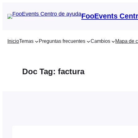
Saltar
al
FooEvents Centr
contenido
Inicio
Temas
Preguntas frecuentes
Cambios
Mapa de c
Doc Tag:
factura