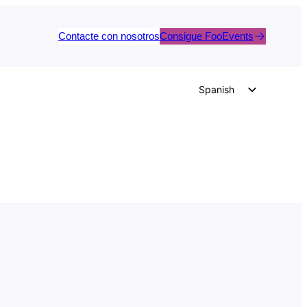
Contacte con nosotros
Consigue FooEvents
Spanish
English
German
Dutch
Italian
Portuguese
French
Polish
Czech
Greek