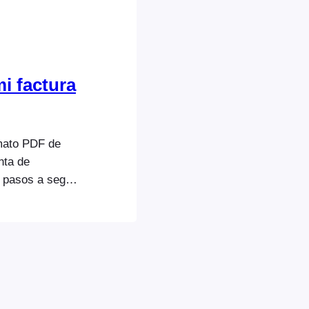
i factura
rmato PDF de
nta de
 pasos a seguir
s datos de
cal de la
 los pasos para
a de FooEvents: