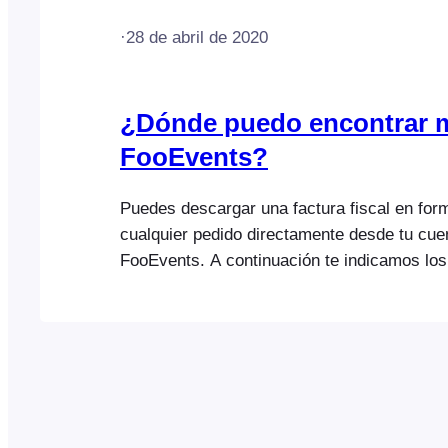
·
28 de abril de 2020
¿Dónde puedo encontrar m
FooEvents?
Puedes descargar una factura fiscal en fo
cualquier pedido directamente desde tu cue
FooEvents. A continuación te indicamos los
si primero necesitas modificar alguno de lo
facturación o el número de identificación fis
empresa que figura en la factura: Estos son
descargar una versión en PDF de tu factur
Ten en cuenta que solo…