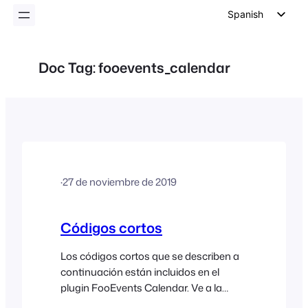
Spanish
English
German
Doc Tag:
fooevents_calendar
Dutch
Italian
Portuguese
French
Polish
·
27 de noviembre de 2019
Czech
Greek
Códigos cortos
Los códigos cortos que se describen a
continuación están incluidos en el
plugin FooEvents Calendar. Ve a la
entrada o página de tu sitio web en la