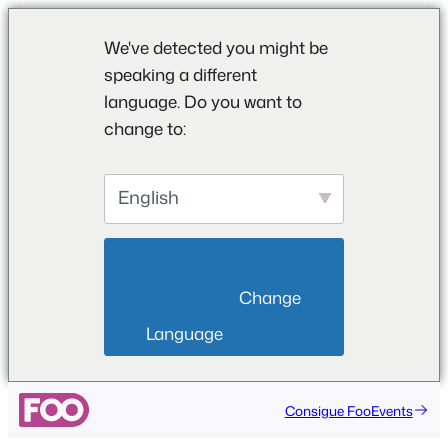
We've detected you might be
speaking a different
language. Do you want to
change to:
English
                        Change 
Language                    
Saltar
Consigue FooEvents
al
contenido