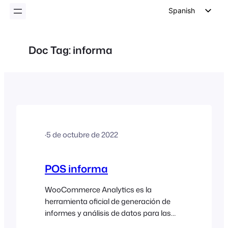
Spanish
English
German
Doc Tag:
informa
Dutch
Italian
Portuguese
French
Polish
·
5 de octubre de 2022
Czech
Greek
POS informa
WooCommerce Analytics es la
herramienta oficial de generación de
informes y análisis de datos para las
tiendas WooCommerce. Mediante el