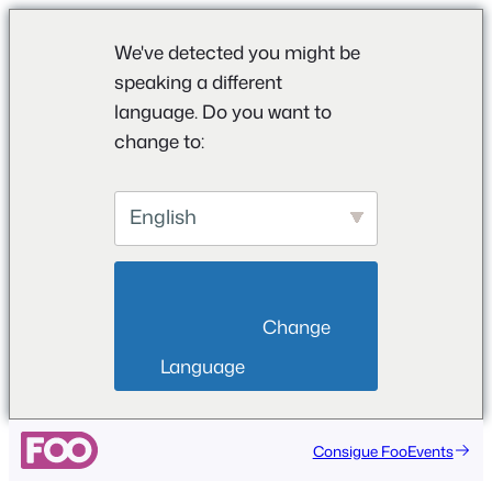
We've detected you might be
speaking a different
language. Do you want to
change to:
English
                        Change 
Language                    
Saltar
Consigue FooEvents
al
contenido