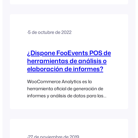
filtro ‘Canal de ventas‘, FooEvents POS
también permite visualizar por
separado los pedidos “Solo online” y
“Solo FooEvents POS” en el informe
·
5 de octubre de 2022
WooCommerce Analytics > Pedidos.
Para acceder a WooCommerce
Analytics, ve al panel de control de
¿Dispone FooEvents POS de
WordPress > Analytics > Pedidos.
herramientas de análisis o
Utiliza el…
elaboración de informes?
WooCommerce Analytics es la
herramienta oficial de generación de
informes y análisis de datos para las
tiendas WooCommerce. Mediante el
filtro ‘Canal de ventas‘, FooEvents POS
también permite visualizar por
separado los pedidos “Solo online” y
“Solo POS” en el informe de pedidos de
·
27 de noviembre de 2019