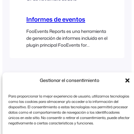
WooCommerce Analytics. Además,
FooEvents POS incorpora una función
de resumen diario que resulta muy útil…
Informes de eventos
FooEvents Reports es una herramienta
de generación de informes incluida en el
plugin principal FooEvents for
WooCommerce. Su objetivo es ayudar
a los organizadores de eventos a
comprender mejor sus ventas de
entradas y su público. Incluye opciones
para consultar los ingresos del evento,
Gestionar el consentimiento
las entradas vendidas, los registros de
asistencia y las entradas disponibles, lo
Para proporcionar la mejor experiencia de usuario, utilizamos tecnologías
que te ofrece una buena visión general
como las cookies para almacenar y/o acceder a la información del
del rendimiento del evento. Lista de
dispositivo. El consentimiento a estas tecnologías nos permitirá procesar
datos como el comportamiento de navegación o los identificadores
Copyright © 2026 FooEvents. Todos los derechos
eventos Para ver la lista de eventos,…
únicos en este sitio. No consentir o retirar el consentimiento, puede afectar
reservados.
negativamente a ciertas características y funciones.
Declaración de confidencialidad
|
Condiciones