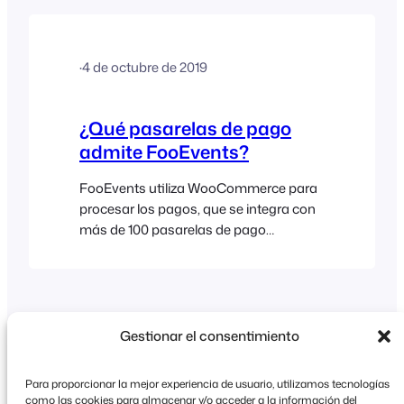
their ticket(s). There are different ways to
complete a WooCommerce order. You
can do this manually or automatically
·
4 de octubre de 2019
either by adding code, using a payment
gateway that…
¿Qué pasarelas de pago
admite FooEvents?
FooEvents utiliza WooCommerce para
procesar los pagos, que se integra con
más de 100 pasarelas de pago
diferentes. Aquí está una lista de todas
las pasarelas de pago que
WooCommerce soporta actualmente.
Gestionar el consentimiento
Para proporcionar la mejor experiencia de usuario, utilizamos tecnologías
como las cookies para almacenar y/o acceder a la información del