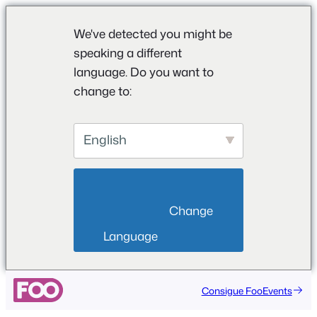
We've detected you might be
speaking a different
language. Do you want to
change to:
English
                        Change 
Language                    
Saltar
Consigue FooEvents
al
contenido