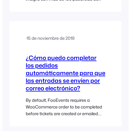
pago diferentes. A continuación se
muestra una lista de todas las
pasarelas de pago compatibles
actualmente con WooCommerce.
·
15 de noviembre de 2019
¿Cómo puedo completar
los pedidos
automáticamente para que
las entradas se envíen por
correo electrónico?
By default, FooEvents requires a
WooCommerce order to be completed
before tickets are created or emailed.
This is to ensure that you receive
payment before the attendee receives