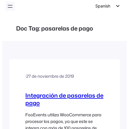
Spanish
English
German
Doc Tag:
pasarelas de pago
Dutch
Italian
Portuguese
French
Polish
·
27 de noviembre de 2019
Czech
Greek
Integración de pasarelas de
pago
FooEvents utiliza WooCommerce para
procesar los pagos, ya que este se
integra con más de 100 pasarelas de