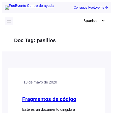
Saltar
Consigue FooEvents
al
contenido
Spanish
English
German
Doc Tag:
pasillos
Dutch
Italian
Portuguese
French
Polish
·
13 de mayo de 2020
Czech
Greek
Fragmentos de código
Este es un documento dirigido a