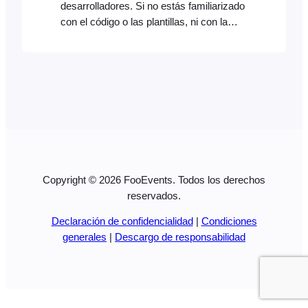
desarrolladores. Si no estás familiarizado
con el código o las plantillas, ni con la
resolución de posibles conflictos, ponte
en contacto con un desarrollador que
conozca bien FooEvents y/o
WooCommerce. Importante: léalo
primero. Estos fragmentos de código se
proporcionan a título informativo y no
forman parte de la oferta de productos de
FooEvents. Se consideran
personalizaciones y no son
Copyright © 2026 FooEvents. Todos los derechos
oficialmente…
reservados.
Declaración de confidencialidad
|
Condiciones
generales
|
Descargo de responsabilidad