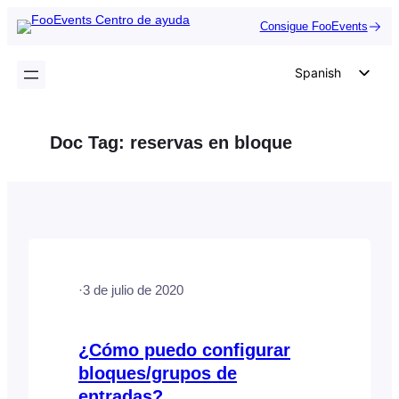
Saltar
Consigue FooEvents
al
contenido
Spanish
English
German
Doc Tag:
reservas en bloque
Dutch
Italian
Portuguese
French
Polish
·
3 de julio de 2020
Czech
Greek
¿Cómo puedo configurar
bloques/grupos de
entradas?