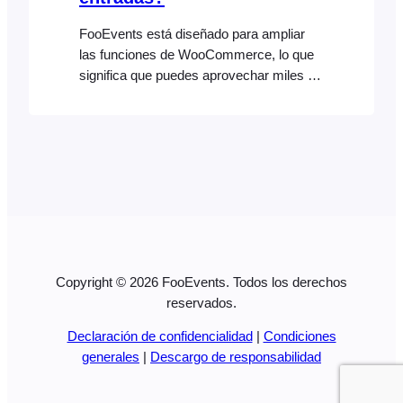
FooEvents está diseñado para ampliar
las funciones de WooCommerce, lo que
significa que puedes aprovechar miles de
plugins de terceros que modifican el
comportamiento predeterminado de tu
tienda en función de tus necesidades
específicas. Puedes añadir
compatibilidad con bloques o grupos de
entradas utilizando el plugin
«WooCommerce Min/Max Quantities».
Esto resulta útil a la hora de vender
mesas agrupadas o aplicar descuentos
Copyright © 2026 FooEvents. Todos los derechos
por grupo basados en…
reservados.
Declaración de confidencialidad
|
Condiciones
generales
|
Descargo de responsabilidad