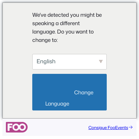
We've detected you might be
speaking a different
language. Do you want to
change to:
English
                        Change 
Language                    
Saltar
Consigue FooEvents
al
contenido