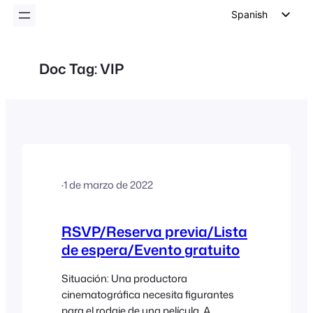
Spanish
English
German
Doc Tag:
VIP
Dutch
Italian
Portuguese
French
Polish
·
1 de marzo de 2022
Czech
Greek
RSVP/Reserva previa/Lista
de espera/Evento gratuito
Situación: Una productora
cinematográfica necesita figurantes
para el rodaje de una película. A