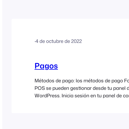
·
4 de octubre de 2022
Pagos
Métodos de pago: los métodos de pago F
POS se pueden gestionar desde tu panel d
WordPress. Inicia sesión en tu panel de co
WordPress y ve a FooEvents POS > Confi
Formas de pago. En la pantalla de gestión
pago de WooCommerce ya existente, pued
desactivar formas de pago específicas, ca