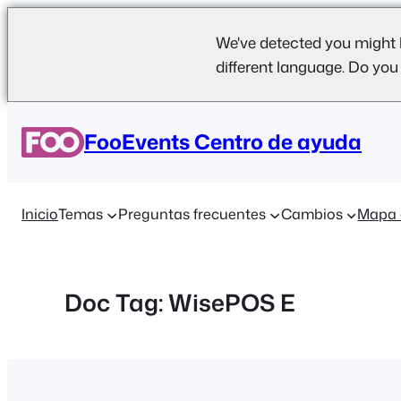
We've detected you might 
different language. Do you
Saltar
al
FooEvents Centro de ayuda
contenido
Inicio
Temas
Preguntas frecuentes
Cambios
Mapa 
Doc Tag:
WisePOS E