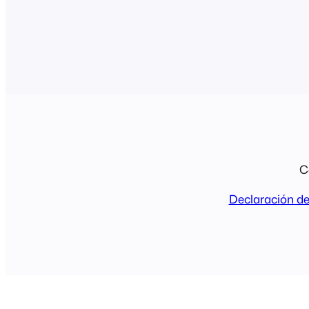
de visualización y asignarles títulos pers
haciendo clic en…
C
Declaración de