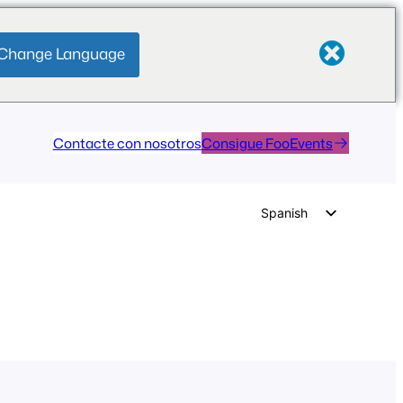
Change Language
Contacte con nosotros
Consigue FooEvents
Spanish
English
German
Dutch
Italian
Portuguese
French