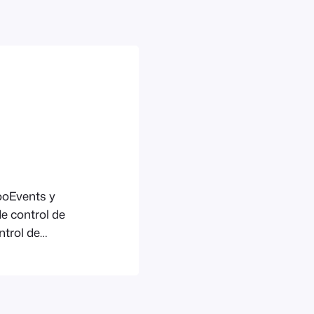
ooEvents y
e control de
ntrol de
guración >
 de formas de
es activar o
mbiar el orden