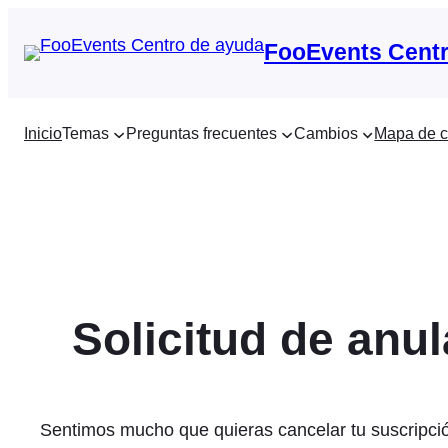
Saltar
al
FooEvents Centr
contenido
Inicio
Temas
Preguntas frecuentes
Cambios
Mapa de c
Solicitud de anu
Sentimos mucho que quieras cancelar tu suscripci