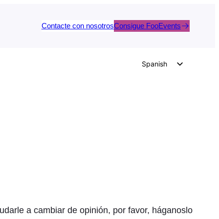
Contacte con nosotros
Consigue FooEvents
Spanish
English
German
Dutch
Italian
Portuguese
French
Polish
Czech
Greek
darle a cambiar de opinión, por favor, háganoslo