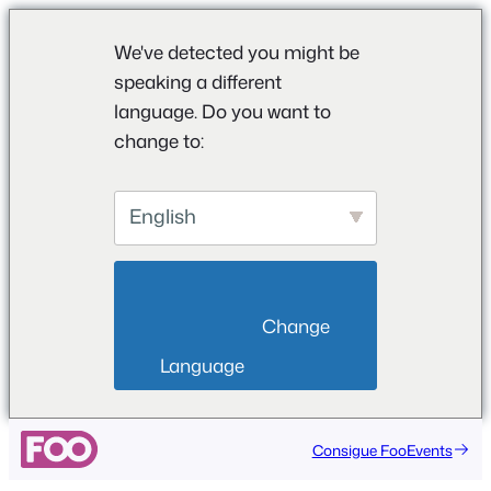
We've detected you might be
speaking a different
language. Do you want to
change to:
English
                        Change 
Language                    
Saltar
Consigue FooEvents
al
contenido