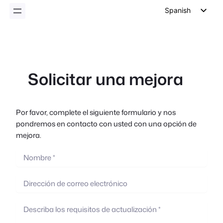
Spanish
English
German
Dutch
Solicitar una mejora
Italian
Portuguese
French
Por favor, complete el siguiente formulario y nos
pondremos en contacto con usted con una opción de
Polish
mejora.
Czech
Greek