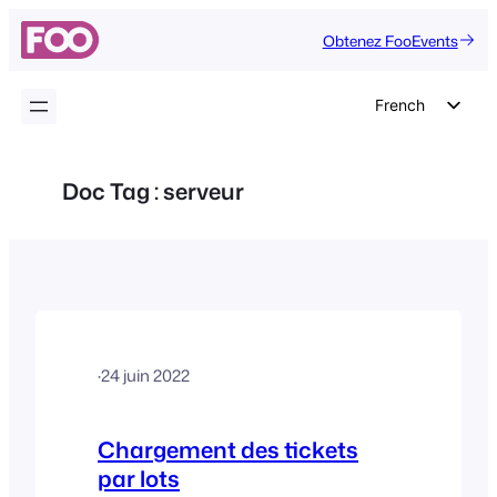
Aller
Obtenez FooEvents
au
contenu
French
English
German
Doc Tag :
serveur
Dutch
Spanish
Italian
Portuguese
Polish
·
24 juin 2022
Czech
Greek
Chargement des tickets
par lots