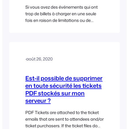
Si vous avez des événements qui ont
trop de billets à charger en une seule
fois en raison de limitations ou de
restrictions du serveur (par exemple,
environnements d'hébergement
partagé), vous pouvez choisir de
charger les billets par lots plus petits.
Par défaut, tous les billets seront
·
août 26, 2020
chargés en une seule requête,
cependant, vous pouvez choisir le
nombre de billets qui devraient être
Est-il possible de supprimer
chargés par…
en toute sécurité les tickets
PDF stockés sur mon
serveur ?
PDF Tickets are attached to the ticket
emails that are sent to attendees and/or
ticket purchasers. If the ticket files do