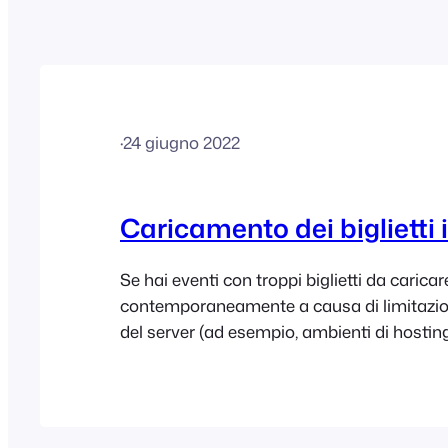
·
24 giugno 2022
Caricamento dei biglietti i
Se hai eventi con troppi biglietti da caricar
contemporaneamente a causa di limitazioni
del server (ad esempio, ambienti di hosting
puoi scegliere di caricare i biglietti in lotti p
impostazione predefinita, tutti i biglietti v
in una singola richiesta, tuttavia, puoi sceg
quantità di biglietti che devono essere carica