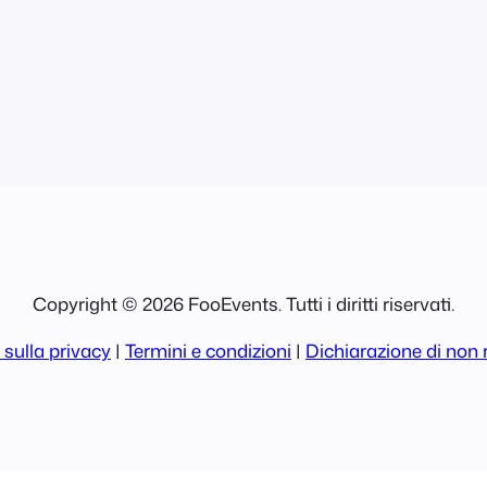
vostro server. S
file
Copyright © 2026 FooEvents. Tutti i diritti riservati.
 sulla privacy
|
Termini e condizioni
|
Dichiarazione di non 