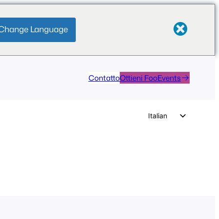
Change Language
Contatto
Ottieni FooEvents
Italian
English
German
Dutch
Spanish
Portuguese
French