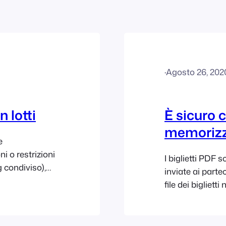
·
Agosto 26, 202
n lotti
È sicuro c
memorizza
e
 o restrizioni
I biglietti PDF 
 condiviso),
inviate ai partec
iù piccoli. Per
file dei bigliett
erranno caricati
FooEvents li ri
liere la
consigliabile eli
ti per...
trovano in wp-c