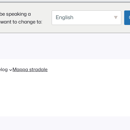
be speaking a
English
 want to change to:
log
Mappa stradale