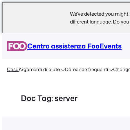
We've detected you might 
different language. Do you
Vai
al
Centro assistenza FooEvents
contenuto
Casa
Argomenti di aiuto
Domande frequenti
Change
Doc Tag:
server