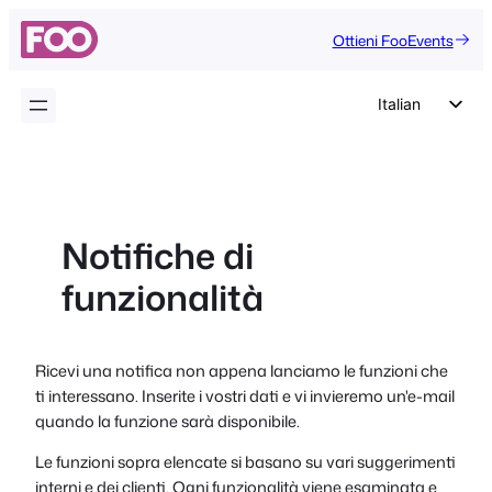
Vai
Ottieni FooEvents
al
contenuto
Italian
English
German
Dutch
Notifiche di
Spanish
funzionalità
Portuguese
French
Polish
Ricevi una notifica non appena lanciamo le funzioni che
ti interessano. Inserite i vostri dati e vi invieremo un'e-mail
Czech
quando la funzione sarà disponibile.
Greek
Le funzioni sopra elencate si basano su vari suggerimenti
interni e dei clienti. Ogni funzionalità viene esaminata e