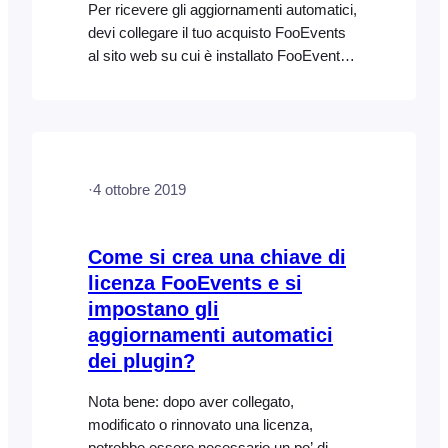
Per ricevere gli aggiornamenti automatici,
devi collegare il tuo acquisto FooEvents
al sito web su cui è installato FooEvents.
Puoi farlo dalla sezione "Il mio account"
su FooEvents.com. Una volta che il tuo
plugin o pacchetto sarà collegato a un
sito, riceverai una chiave di licenza che
potrai inserire in FooEvents Global…
·
4 ottobre 2019
Come si crea una chiave di
licenza FooEvents e si
impostano gli
aggiornamenti automatici
dei plugin?
Nota bene: dopo aver collegato,
modificato o rinnovato una licenza,