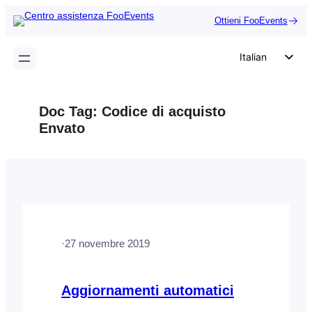
Vai
Ottieni FooEvents
al
contenuto
Italian
English
German
Doc Tag:
Codice di acquisto
Dutch
Envato
Spanish
Portuguese
French
Polish
Czech
·
27 novembre 2019
Greek
Aggiornamenti automatici