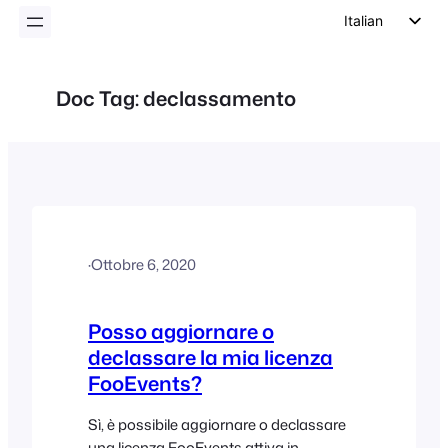
Italian
English
German
Doc Tag:
declassamento
Dutch
Spanish
Portuguese
French
Polish
·
Ottobre 6, 2020
Czech
Greek
Posso aggiornare o
declassare la mia licenza
FooEvents?
Sì, è possibile aggiornare o declassare
una licenza FooEvents attiva in