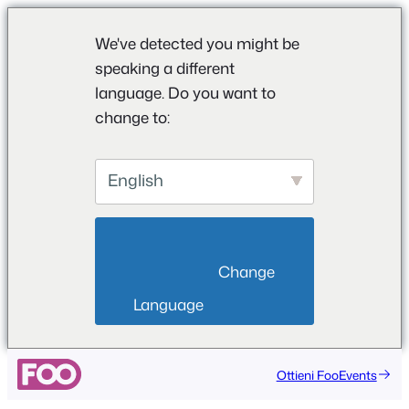
We've detected you might be
speaking a different
language. Do you want to
change to:
English
                        Change 
Language                    
Vai
Ottieni FooEvents
al
contenuto