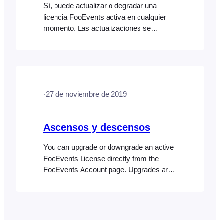
Sí, puede actualizar o degradar una
licencia FooEvents activa en cualquier
momento. Las actualizaciones se
calculan en función de la fecha de
compra original y del importe ya abonado,
mientras que las reducciones no se
calculan, pero afectarán a las
renovaciones. Para más información,
·
27 de noviembre de 2019
consulte el tema de ayuda
Actualizaciones y reducciones.
Ascensos y descensos
You can upgrade or downgrade an active
FooEvents License directly from the
FooEvents Account page. Upgrades are
pro rated according to the original
purchase date and amount already paid
while downgrades are not pro rated but
will affect renewals. Here are the