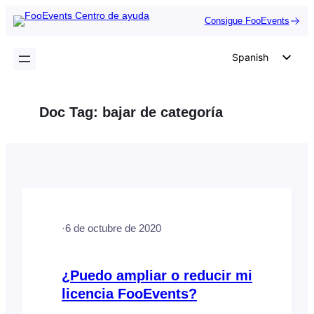
Saltar
Consigue FooEvents
al
contenido
Spanish
English
German
Doc Tag:
bajar de categoría
Dutch
Italian
Portuguese
French
Polish
·
6 de octubre de 2020
Czech
Greek
¿Puedo ampliar o reducir mi
licencia FooEvents?