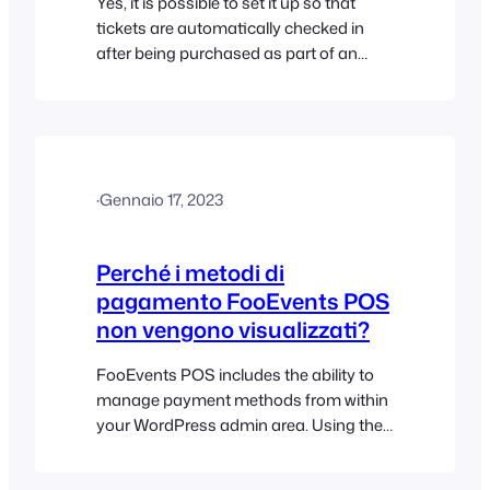
Yes, it is possible to set it up so that
tickets are automatically checked in
after being purchased as part of an
order created in the FooEvents POS
interface. You can set this up if you
open the FooEvents POS app, go to the
Settings screen and make sure that
“Yes” is selected next to…
·
Gennaio 17, 2023
Perché i metodi di
pagamento FooEvents POS
non vengono visualizzati?
FooEvents POS includes the ability to
manage payment methods from within
your WordPress admin area. Using the
existing WooCommerce payment
method management screen, you can