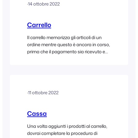
·
14 ottobre 2022
WordPress dashboard and enter your
FooEvents license key (if…
Carrello
Il carrello memorizza gli articoli di un
ordine mentre questo è ancora in corso,
prima che il pagamento sia ricevuto e
l'ordine sia completato. Per aggiungere
articoli al carrello, è sufficiente fare clic
sulla miniatura del prodotto e questo
verrà immediatamente aggiunto al
carrello. I prodotti che contengono
·
11 ottobre 2022
variazioni sono segnalati da una
piccola icona a griglia [...]
Cassa
Una volta aggiunti i prodotti al carrello,
dovrai completare la procedura di