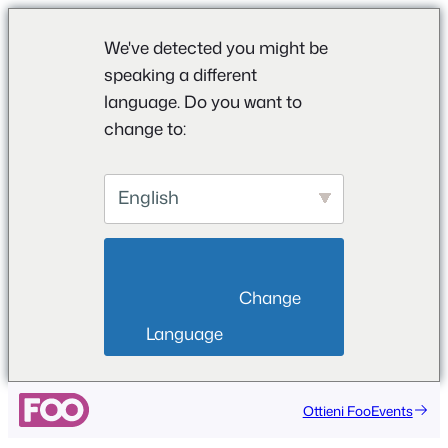
We've detected you might be
speaking a different
language. Do you want to
change to:
English
                        Change 
Language                    
Vai
Ottieni FooEvents
al
contenuto