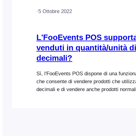
·
5 Ottobre 2022
L'FooEvents POS supporta
venduti in quantità/unità d
decimali?
Sì, l'FooEvents POS dispone di una funziona
che consente di vendere prodotti che utilizz
decimali e di vendere anche prodotti normal
prodotti che utilizzano quantità decimali, m
essere prima configurato. Per ulteriori infor
consultare la Guida alle quantità decimali.