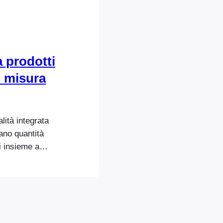
 prodotti
i misura
lità integrata
ano quantità
i insieme a
a questo deve
mazioni,