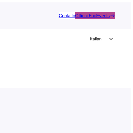
Contatto
Ottieni FooEvents
Italian
English
German
Dutch
Spanish
Portuguese
French
Polish
Czech
Greek