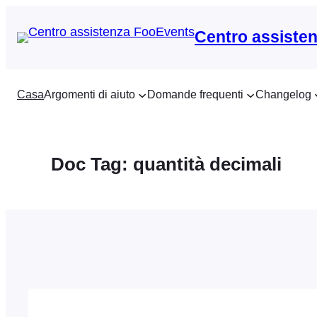
Vai
al
Centro assiste
contenuto
Casa
Argomenti di aiuto
Domande frequenti
Changelog
Doc Tag:
quantità decimali