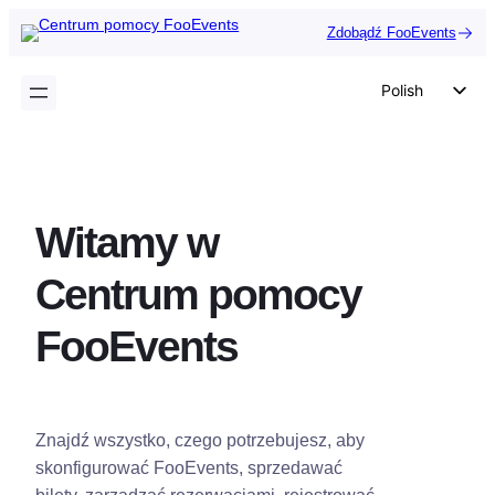
Przejdź
Zdobądź FooEvents
do
treści
Polish
English
German
Dutch
Witamy w
Spanish
Italian
Centrum pomocy
Portuguese
FooEvents
French
Czech
Greek
Znajdź wszystko, czego potrzebujesz, aby
skonfigurować FooEvents, sprzedawać