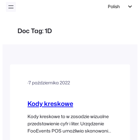
Polish
English
German
Doc Tag:
1D
Dutch
Spanish
Italian
Portuguese
French
·
7 października 2022
Czech
Greek
Kody kreskowe
Kody kreskowe to w zasadzie wizualne
przedstawienie cyfr i liter. Urządzenie
FooEvents POS umożliwia skanowanie
większości formatów kodów