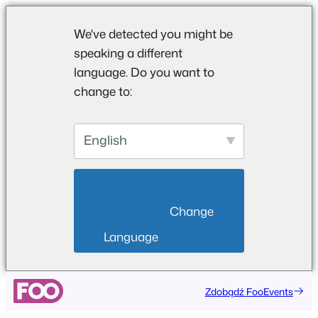
We've detected you might be
speaking a different
language. Do you want to
change to:
English
                        Change 
Language                    
Przejdź
Zdobądź FooEvents
do
treści