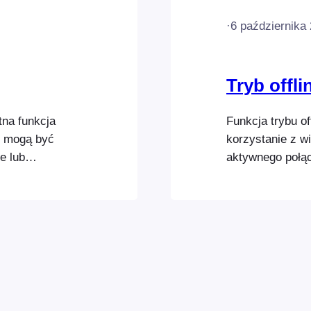
·
6 października
Tryb offli
tna funkcja
Funkcja trybu o
e mogą być
korzystanie z w
e lub
aktywnego połąc
e danych Jeśli
sytuacjach, gdy
nych w tle lub
Internetu lub wy
e dane, możesz
działać. Ważne j
aktywować tylk