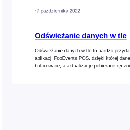
·
7 października 2022
Odświeżanie danych w tle
Odświeżanie danych w tle to bardzo przyda
aplikacji FooEvents POS, dzięki której dan
buforowane, a aktualizacje pobierane ręczni
automatycznie w tle. Ręczne aktualizowani
wyłączyłeś automatyczne aktualizowanie da
po prostu chcesz szybko pobrać najnowsz
ręcznie uruchomić…