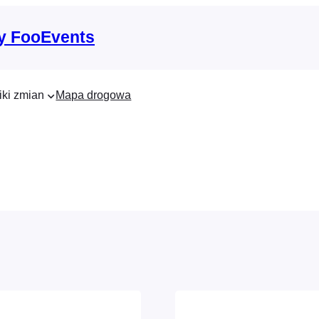
y FooEvents
iki zmian
Mapa drogowa