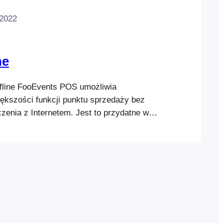
 2022
ne
ffline FooEvents POS umożliwia
iększości funkcji punktu sprzedaży bez
zenia z Internetem. Jest to przydatne w
 lokalizacja ma ograniczony dostęp do
stąpi awaria zasilania i Internet przestanie
est, aby pamiętać, że tryb offline można
o