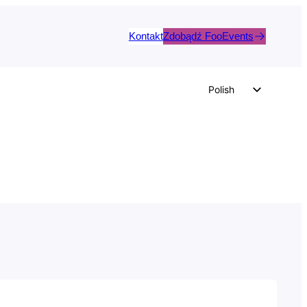
Kontakt
Zdobądź FooEvents
Polish
English
German
Dutch
Spanish
Italian
Portuguese
French
Czech
Greek