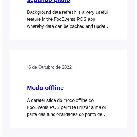
Background data refresh is a very useful
feature in the FooEvents POS app
whereby data can be cached and updates
are fetched either manually or
automatically in the background. Manual
Data Updates If you disabled automatic
background data updates, or you simply
want to do a quick fetch of the latest data
·
6 de Outubro de 2022
updates, you can manually trigger…
Modo offline
A caraterística do modo offline do
FooEvents POS permite utilizar a maior
parte das funcionalidades do ponto de
venda sem uma ligação ativa à Internet.
Isto é útil em situações em que a sua
localização tem um acesso limitado à