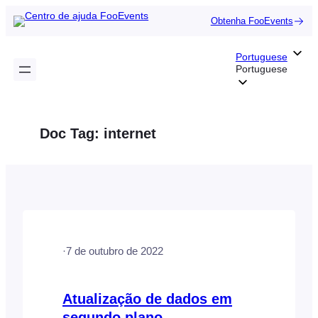
Saltar
Obtenha FooEvents
para
o
Portuguese
conteúdo
Portuguese
Doc Tag:
internet
·
7 de outubro de 2022
Atualização de dados em
segundo plano