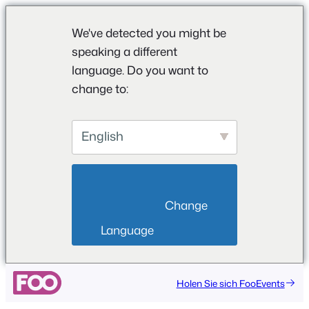
We've detected you might be
speaking a different
language. Do you want to
change to:
English
                        Change 
Language                    
Zum
Holen Sie sich FooEvents
Inhalt
springen