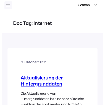
German
English
Dutch
Doc Tag:
Internet
Spanish
Italian
Portuguese
French
Polish
·
7. Oktober 2022
Czech
Greek
Aktualisierung der
Hintergrunddaten
Die Aktualisierung von
Hintergrunddaten ist eine sehr nützliche
Funktion der FooEvents- und POS-App,