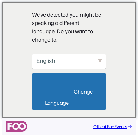
We've detected you might be
speaking a different
language. Do you want to
change to:
English
                        Change 
Language                    
Vai
Ottieni FooEvents
al
contenuto