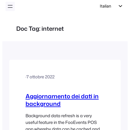
Italian
English
German
Doc Tag:
internet
Dutch
Spanish
Portuguese
French
Polish
·
7 ottobre 2022
Czech
Greek
Aggiornamento dei dati in
background
Background data refresh is a very
useful feature in the FooEvents POS
app whereby data can be cached and